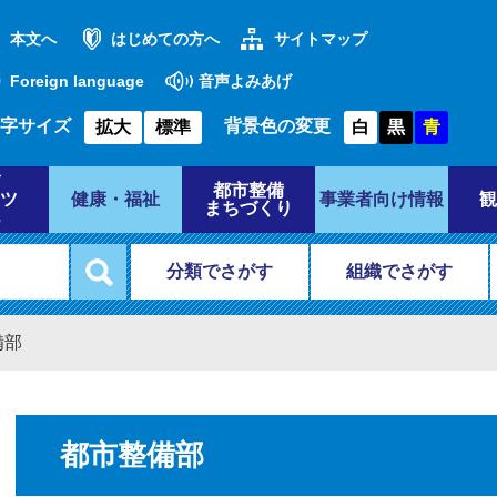
本文へ
はじめての方へ
サイトマップ
Foreign language
音声よみあげ
字サイズ
背景色の変更
拡大
標準
白
黒
青
都市整備
ツ
健康・福祉
事業者向け情報
観
まちづくり
分類でさがす
組織でさがす
備部
都市整備部