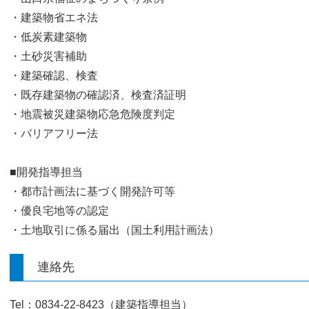
・建築物省エネ法
・低炭素建築物
・土砂災害補助
・建築確認、検査
・既存建築物の確認済、検査済証明
・地震被災建築物応急危険度判定
・バリアフリー法
■開発指導担当
・都市計画法に基づく開発許可等
・優良宅地等の認定
・土地取引に係る届出（国土利用計画法）
連絡先
Tel：0834-22-8423（建築指導担当）