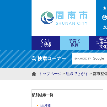
文
学び
くらし
子育て
スポー
手続き
教育
文化
トップページ
>
組織でさがす
>
都市整
部別組織一覧
総務部