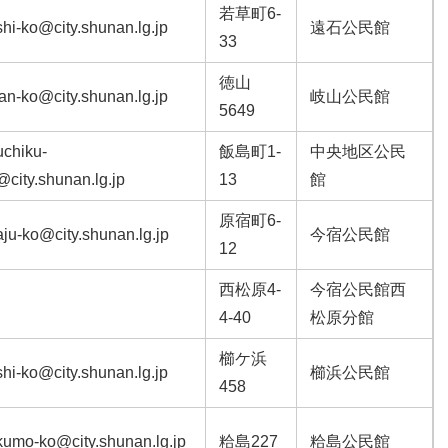
若草町6-
shi-ko@city.shunan.lg.jp
遠石公民館
33
徳山
an-ko@city.shunan.lg.jp
岐山公民館
5649
uchiku-
飯島町1-
中央地区公民
city.shunan.lg.jp
13
館
原宿町6-
ju-ko@city.shunan.lg.jp
今宿公民館
12
西松原4-
今宿公民館西
4-40
松原分館
櫛ケ浜
hi-ko@city.shunan.lg.jp
櫛浜公民館
458
kumo-ko@city.shunan.lg.jp
粭島227
粭島公民館