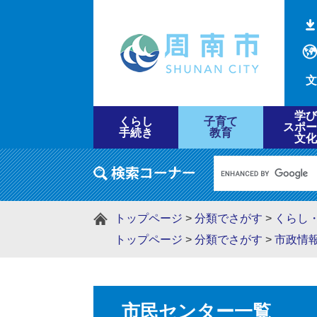
文
学び
くらし
子育て
スポー
手続き
教育
文化
トップページ
>
分類でさがす
>
くらし
トップページ
>
分類でさがす
>
市政情
市民センター一覧