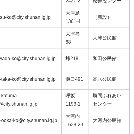
2427-2
改善センター
大津島
su-ko@city.shunan.lg.jp
（新設）
1361-4
大津島
大津公民館
68
-wada-ko@city.shunan.lg.jp
垰218
和田公民館
-taka-ko@city.shunan.lg.jp
樋口491
高水公民館
-katuma-
呼坂
勝間ふれあい
city.shunan.lg.jp
1193-1
センター
大河内
-ooka-ko@city.shunan.lg.jp
大河内公民館
1638-23