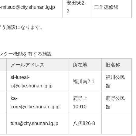
安田562-
-mitsuo@city.shunan.lg.jp
三丘徳修館
2
行う施設になります。
ンター機能を有する施設
メールアドレス
所在地
旧名称
si-fureai-
福川公民
福川南2-1
c@city.shunan.lg.jp
館
ka-
鹿野上
鹿野公民
core@city.shunan.lg.jp
10910
館
turu@city.shunan.lg.jp
八代826-8