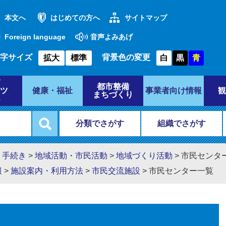
本文へ
はじめての方へ
サイトマップ
Foreign language
音声よみあげ
字サイズ
背景色の変更
拡大
標準
白
黒
青
都市整備
ツ
健康・福祉
事業者向け情報
観
まちづくり
分類でさがす
組織でさがす
・手続き
>
地域活動・市民活動
>
地域づくり活動
>
市民センタ
報
>
施設案内・利用方法
>
市民交流施設
>
市民センター一覧