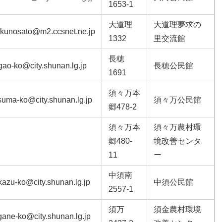
1653-1
大道理
大道理夢求の
kunosato@m2.ccsnet.ne.jp
1332
里交流館
長穂
gao-ko@city.shunan.lg.jp
長穂公民館
1691
須々万本
suma-ko@city.shunan.lg.jp
須々万公民館
郷478-2
須々万本
須々万農村環
郷480-
境改善センタ
11
ー
中須南
kazu-ko@city.shunan.lg.jp
中須公民館
2557-1
須万
須金農村環境
gane-ko@city.shunan.lg.jp