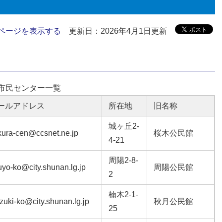
ページを表示する
更新日：2026年4月1日更新
市民センター一覧
ールアドレス
所在地
旧名称
城ヶ丘2-
kura-cen@ccsnet.ne.jp
桜木公民館
4-21
周陽2-8-
uyo-ko@city.shunan.lg.jp
周陽公民館
2
楠木2-1-
zuki-ko@city.shunan.lg.jp
秋月公民館
25