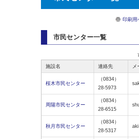
印刷用
市民センター一覧
施設名
連絡先
メ
（0834）
桜木市民センター
sa
28-5973
（0834）
周陽市民センター
sh
28-6515
（0834）
秋月市民センター
aki
28-5317