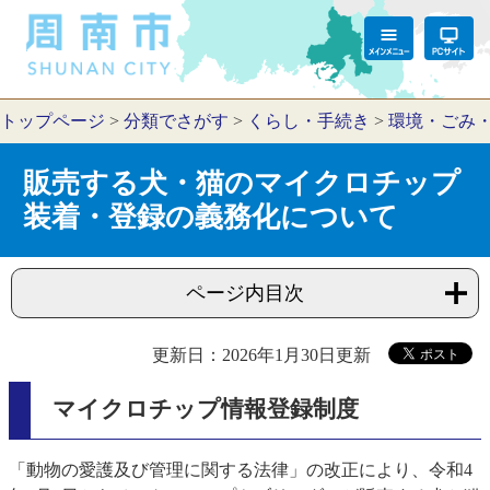
トップページ
>
分類でさがす
>
くらし・手続き
>
環境・ごみ
販売する犬・猫のマイクロチップ
装着・登録の義務化について
ページ内目次
更新日：2026年1月30日更新
マイクロチップ情報登録制度
「動物の愛護及び管理に関する法律」の改正により、令和4