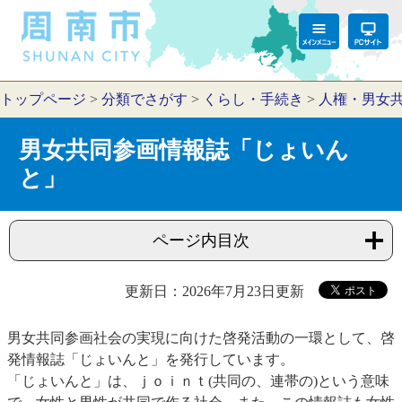
トップページ
>
分類でさがす
>
くらし・手続き
>
人権・男女
男女共同参画情報誌「じょいん
と」
ページ内目次
更新日：2026年7月23日更新
男女共同参画社会の実現に向けた啓発活動の一環として、啓
発情報誌「じょいんと」を発行しています。
「じょいんと」は、ｊｏｉｎｔ(共同の、連帯の)という意味