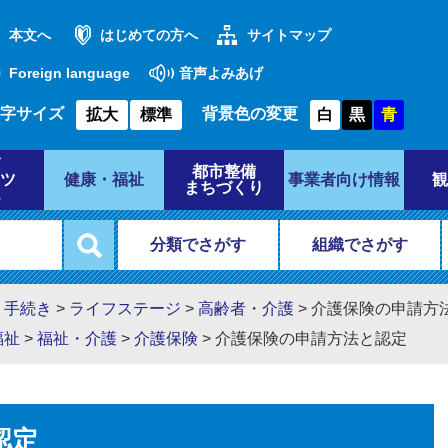
本文へ
はじめての方へ
サイトマップ
Foreign language
音声よみあげ
字サイズ
背景色の変更
拡大
標準
白
黒
青
都市整備
ツ
健康・福祉
事業者向け情報
観
まちづくり
分類でさがす
組織でさがす
・手続き
>
ライフステージ
>
高齢者・介護
>
介護保険の申請方
福祉
>
福祉・介護
>
介護保険
>
介護保険の申請方法と認定
認定