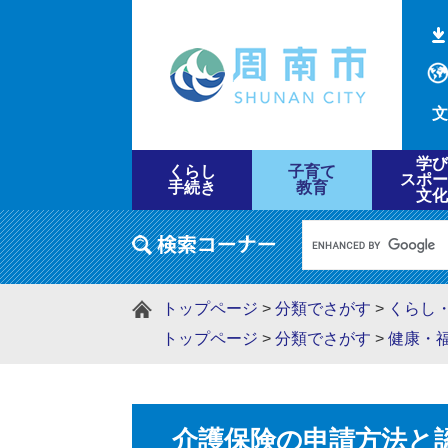
文
学び
くらし
子育て
スポー
手続き
教育
文化
トップページ
>
分類でさがす
>
くらし
トップページ
>
分類でさがす
>
健康・
介護保険の申請方法と