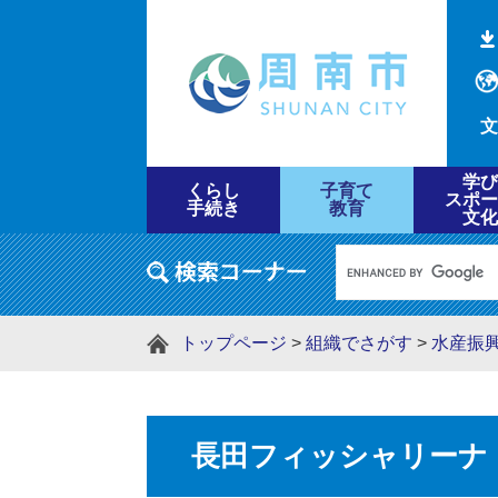
文
学び
くらし
子育て
スポー
手続き
教育
文化
トップページ
>
組織でさがす
>
水産振
長田フィッシャリーナ