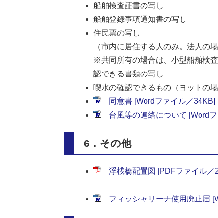
船舶検査証書の写し
船舶登録事項通知書の写し
住民票の写し
（市内に居住する人のみ。法人の場
※共同所有の場合は、小型船舶検査
認できる書類の写し
喫水の確認できるもの（ヨットの場
同意書 [Wordファイル／34KB]
台風等の連絡について [Wordフ
6．その他
浮桟橋配置図 [PDFファイル／29
フィッシャリーナ使用廃止届 [Wo