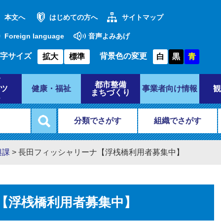
本文へ
はじめての方へ
サイトマップ
Foreign language
音声よみあげ
字サイズ
背景色の変更
拡大
標準
白
黒
青
都市整備
ツ
健康・福祉
事業者向け情報
観
まちづくり
分類でさがす
組織でさがす
興課
>
長田フィッシャリーナ【浮桟橋利用者募集中】
【浮桟橋利用者募集中】