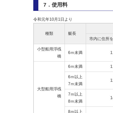
7．使用料
令和元年10月1日より
種類
艇長
市内に住所
小型船用浮桟
6ｍ未満
1
橋
6ｍ未満
1
6ｍ以上
1
7ｍ未満
大型船用浮桟
7ｍ以上
橋
1
8ｍ未満
8ｍ以上