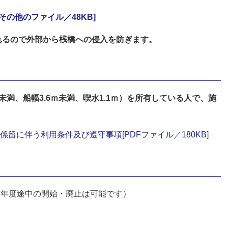
その他のファイル／48KB]
るので外部から桟橋への侵入を防ぎます。
満、船幅3.6ｍ未満、喫水1.1ｍ）を所有している人で、施
留に伴う利用条件及び遵守事項[PDFファイル／180KB]
及び年度途中の開始・廃止は可能です）