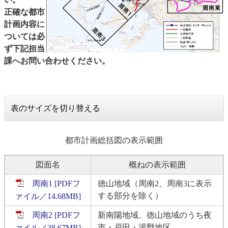
正確な都市
計画内容に
ついては必
ず下記担当
課へお問い合わせください。
表のサイズを切り替える
都市計画総括図の表示範囲
図面名
概ねの表示範囲
周南1 [PDFフ
徳山地域（周南2、周南3に表示
する部分を除く）
ァイル／14.68MB]
周南2 [PDFフ
新南陽地域、徳山地域のうち夜
市・戸田・湯野地区
ァイル／38.67MB]