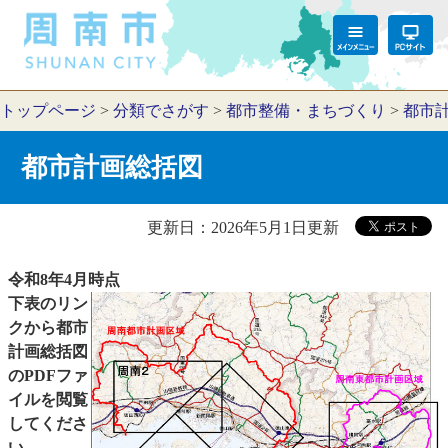
トップページ
>
分類でさがす
>
都市整備・まちづくり
>
都市
都市計画総括図
更新日：2026年5月1日更新
令和8年4月時点
下表のリン
クから都市
計画総括図
のPDFファ
イルを閲覧
してくださ
い。