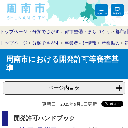
トップページ
>
分類でさがす
>
都市整備・まちづくり
>
都市
トップページ
>
分類でさがす
>
事業者向け情報
>
産業振興
>
周南市における開発許可等審査基
準
ページ内目次
更新日：2025年9月1日更新
開発許可ハンドブック