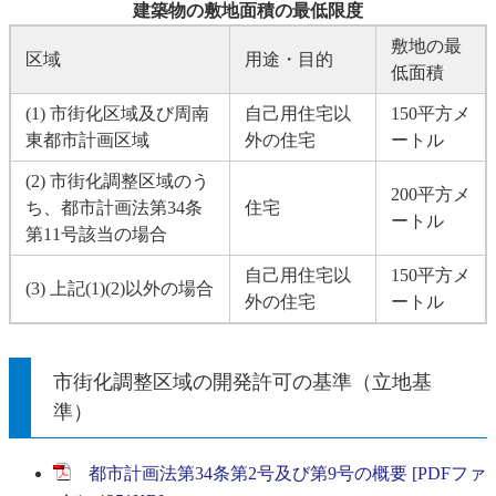
建築物の敷地面積の最低限度
敷地の最
区域
用途・目的
低面積
(1) 市街化区域及び周南
自己用住宅以
150平方メ
東都市計画区域
外の住宅
ートル
(2) 市街化調整区域のう
200平方メ
ち、都市計画法第34条
住宅
ートル
第11号該当の場合
自己用住宅以
150平方メ
(3) 上記(1)(2)以外の場合
外の住宅
ートル
市街化調整区域の開発許可の基準（立地基
準）
都市計画法第34条第2号及び第9号の概要 [PDFファ