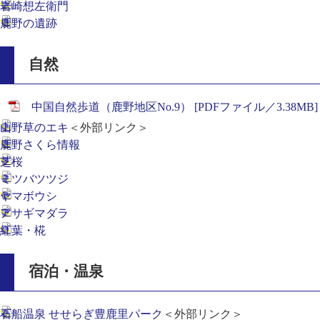
岩崎想左衛門
鹿野の遺跡
自然
中国自然歩道（鹿野地区No.9） [PDFファイル／3.38MB]
山野草のエキ
＜外部リンク＞
鹿野さくら情報
芝桜
ミツバツツジ
ヤマボウシ
アサギマダラ
紅葉・椛
宿泊・温泉
石船温泉 せせらぎ豊鹿里パーク
＜外部リンク＞