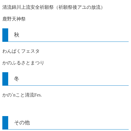
清流錦川上流安全祈願祭（祈願祭後アユの放流）
鹿野天神祭
秋
わんぱくフェスタ
かのふるさとまつり
冬
かの`nこと清流Fes.
その他