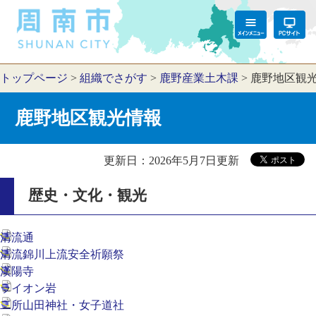
トップページ
>
組織でさがす
>
鹿野産業土木課
>
鹿野地区観
鹿野地区観光情報
更新日：2026年5月7日更新
歴史・文化・観光
清流通
清流錦川上流安全祈願祭
漢陽寺
ライオン岩
二所山田神社・女子道社