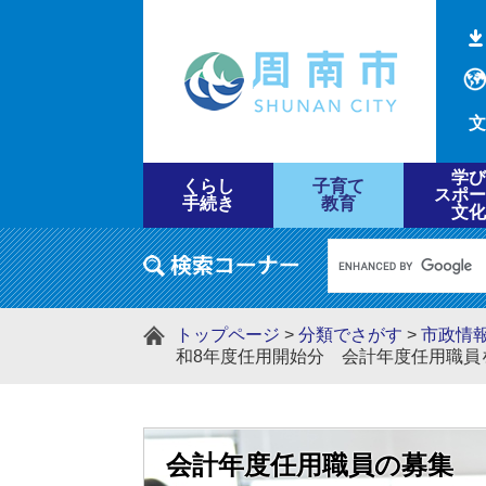
文
学び
くらし
子育て
スポー
手続き
教育
文化
トップページ
>
分類でさがす
>
市政情
和8年度任用開始分 会計年度任用職員
会計年度任用職員の募集