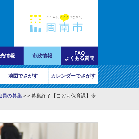
FAQ
光情報
市政情報
よくある質問
地図でさがす
カレンダーでさがす
職員の募集
>
>
募集終了【こども保育課】令