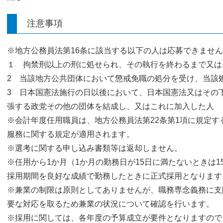
注意事項
※地方公務員法第16条に該当する以下の人は応募できませ
１ 拘禁刑以上の刑に処せられ、その執行を終わるまで又は
2 当該地方公共団体において懲戒免職の処分を受け、当該
3 日本国憲法施行の日以後において、日本国憲法又はその
張する政党その他の団体を結成し、又はこれに加入した人
※会計年度任用職員は、地方公務員法第22条第1項に規定
服務に関する規定が適用されます。
※選考に関する申し込み書類等は返却しません。
※任用から1か月（1か月の勤務日が15日に満たないときは
採用期間を良好な成績で勤務したときに正式採用となります
※兼業の制限は原則としてありませんが、職務専念義務に支
要な対応を取るため兼業の状況について確認を行います。
※採用に関しては、各年度の予算成立が要件となりますので