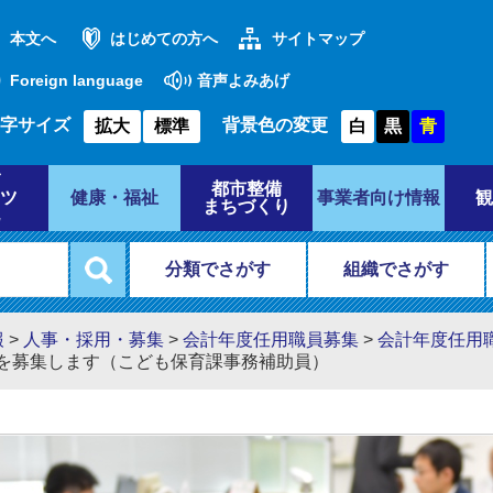
本文へ
はじめての方へ
サイトマップ
Foreign language
音声よみあげ
字サイズ
背景色の変更
拡大
標準
白
黒
青
都市整備
ツ
健康・福祉
事業者向け情報
観
まちづくり
分類でさがす
組織でさがす
報
>
人事・採用・募集
>
会計年度任用職員募集
>
会計年度任用
を募集します（こども保育課事務補助員）