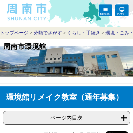
トップページ
>
分類でさがす
>
くらし・手続き
>
環境・ごみ
周南市環境館
環境館リメイク教室（通年募集）
ページ内目次