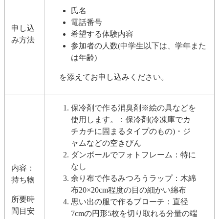
氏名
電話番号
申し込
希望する体験内容
み方法
参加者の人数(中学生以下は、学年また
は年齢)
を添えてお申し込みください。
保冷剤で作る消臭剤※絵の具などを
使用します。：保冷剤(冷凍庫でカ
チカチに固まるタイプのもの)・ジ
ャムなどの空きびん
ダンボールでフォトフレーム：特に
なし
内容：
余り布で作るみつろうラップ：木綿
持ち物
布20×20cm程度の目の細かい綿布
所要時
思い出の服で作るブローチ：直径
間目安
7cmの円形5枚を切り取れる分量の端