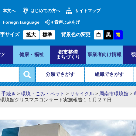
本文へ
はじめての方へ
サイトマップ
Foreign language
音声よみあげ
字サイズ
背景色の変更
拡大
標準
白
黒
青
都市整備
ツ
健康・福祉
事業者向け情報
観
まちづくり
分類でさがす
組織でさがす
・手続き
>
環境・ごみ・ペット
>
リサイクル
>
周南市環境館
>
環境館クリスマスコンサート実施報告１１月２７日