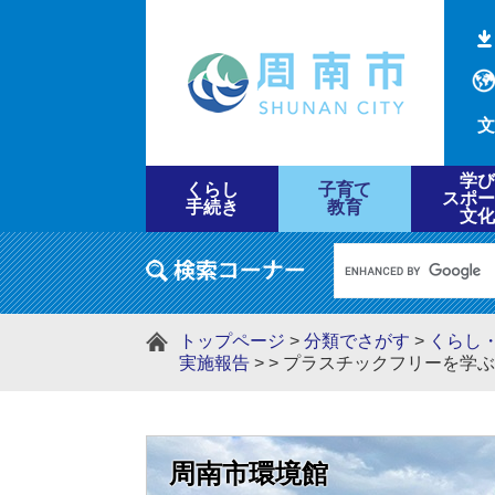
文
学び
くらし
子育て
スポー
手続き
教育
文化
トップページ
>
分類でさがす
>
くらし
実施報告
>
>
プラスチックフリーを学ぶ
周南市環境館