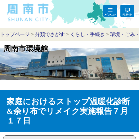
トップページ
>
分類でさがす
>
くらし・手続き
>
環境・ごみ
周南市環境館
家庭におけるストップ温暖化診断
&余り布でリメイク実施報告７月
１７日