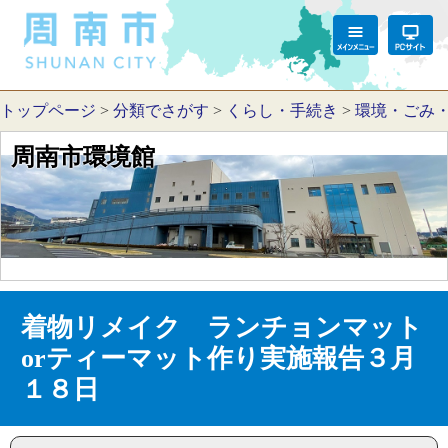
トップページ
>
分類でさがす
>
くらし・手続き
>
環境・ごみ
周南市環境館
着物リメイク ランチョンマット
orティーマット作り実施報告３月
１８日