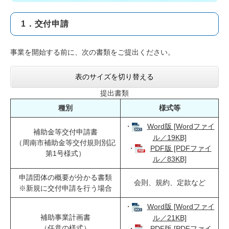
1．交付申請
事業を開始する前に、次の書類をご提出ください。
表のサイズを切り替える
提出書類
種別
様式等
・
Word版 [Wordファイ
補助金等交付申請書
ル／19KB]
（周南市補助金等交付規則別記
・
PDF版 [PDFファイ
第1号様式）
ル／83KB]
申請団体の概要が分かる書類
会則、規約、定款など
※新規に交付申請を行う場合
・
Word版 [Wordファイ
補助事業計画書
ル／21KB]
（任意の様式）
・
PDF版 [PDFファイ