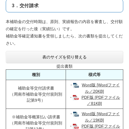
3．交付請求
本補助金の交付時期は、原則、実績報告の内容を審査し、交付額
の確定を行った後（実績払い）です。
補助金等確定通知書を受領しましたら、次の書類を提出してくだ
さい。
表のサイズを切り替える
提出書類
種別
様式等
・
Word版 [Wordファイ
補助金等交付請求書
ル／20KB]
（周南市補助金等交付規則別
・
PDF版 [PDFファイル
記第9号）
／81KB]
・
Word版 [Wordファイ
※補助金等概算払い請求書
ル／19KB]
（周南市補助金等交付規則別
・
PDF版 [PDFファイル