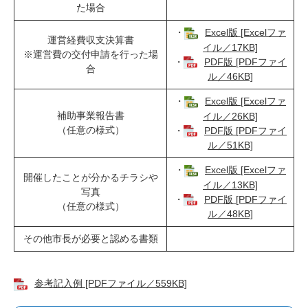
た場合
・
Excel版 [Excelファ
運営経費収支決算書
イル／17KB]
※運営費の交付申請を行った場
・
PDF版 [PDFファイ
合
ル／46KB]
・
Excel版 [Excelファ
補助事業報告書
イル／26KB]
（任意の様式）
・
PDF版 [PDFファイ
ル／51KB]
・
Excel版 [Excelファ
開催したことが分かるチラシや
イル／13KB]
写真
・
PDF版 [PDFファイ
（任意の様式）
ル／48KB]
その他市長が必要と認める書類
参考記入例 [PDFファイル／559KB]