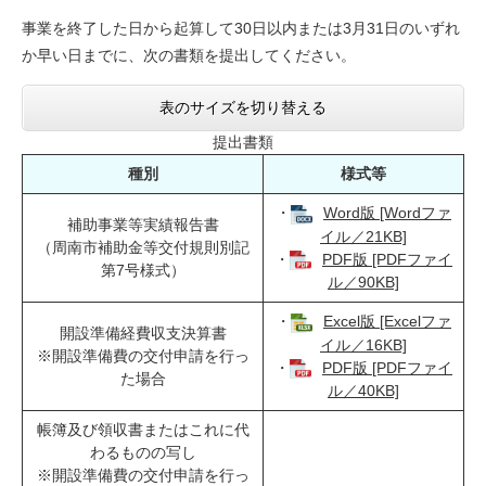
事業を終了した日から起算して30日以内または3月31日のいずれ
か早い日までに、次の書類を提出してください。
表のサイズを切り替える
提出書類
種別
様式等
・
Word版 [Wordファ
補助事業等実績報告書
イル／21KB]
（周南市補助金等交付規則別記
・
PDF版 [PDFファイ
第7号様式）
ル／90KB]
・
Excel版 [Excelファ
開設準備経費収支決算書
イル／16KB]
※開設準備費の交付申請を行っ
・
PDF版 [PDFファイ
た場合
ル／40KB]
帳簿及び領収書またはこれに代
わるものの写し
※開設準備費の交付申請を行っ