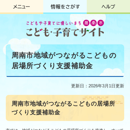
ペ
メ
ー
ニ
ジ
ュ
の
ー
先
を
頭
飛
で
ば
す
し
本
。
て
文
周南市地域がつながるこどもの
本
文
居場所づくり支援補助金
へ
更新日：2026年3月1日更新
周南市地域がつながるこどもの居場所
づくり支援補助金