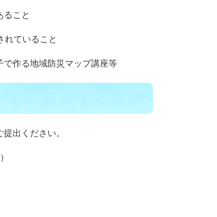
あること
されていること
子で作る地域防災マップ講座等
ご提出ください。
号）