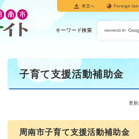
本文へ
Foreign la
キ
キーワード検索
ー
ワ
ー
ド
本
検
文
子育て支援活動補助金
索
更新
周南市子育て支援活動補助金