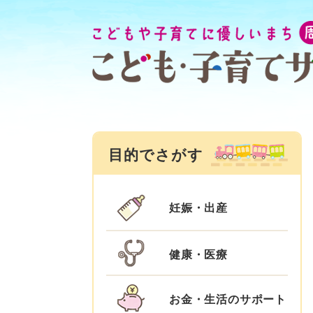
ペ
メ
ー
ニ
ジ
ュ
の
ー
先
を
頭
飛
で
ば
す
し
目的でさがす
。
て
本
文
妊娠・出産
へ
健康・医療
お金・生活のサポート