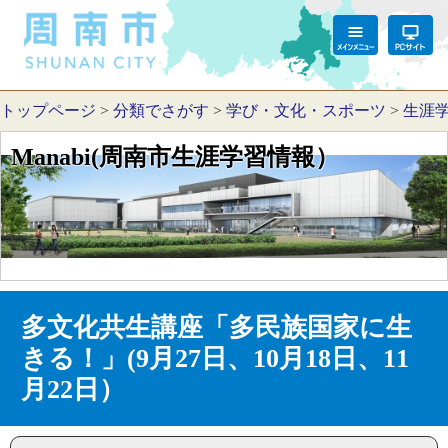
トップページ
>
分類でさがす
>
学び・文化・スポーツ
>
生涯
Manabi(周南市生涯学習情報）
多文化共生講座「多民族国家に生
きる！」(9月27日、10月18日、11
月22日）