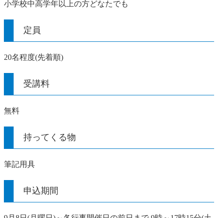
小学校中高学年以上の方どなたでも
定員
20名程度(先着順)
受講料
無料
持ってくる物
筆記用具
申込期間
9月8日(月曜日)～各行事開催日の前日まで 9時～17時15分(土