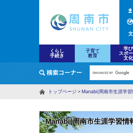
文
学び
くらし
子育て
スポー
手続き
教育
文化
トップページ
>
Manabi(周南市生涯学
Manabi(周南市生涯学習情