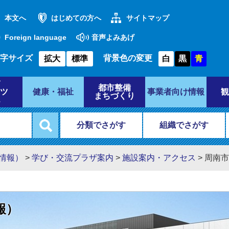
本文へ
はじめての方へ
サイトマップ
Foreign language
音声よみあげ
字サイズ
背景色の変更
拡大
標準
白
黒
青
都市整備
ツ
健康・福祉
事業者向け情報
観
まちづくり
分類でさがす
組織でさがす
習情報）
>
学び・交流プラザ案内
>
施設案内・アクセス
>
周南市
報）