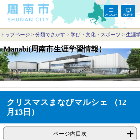
トップページ
>
分類でさがす
>
学び・文化・スポーツ
>
生涯
Manabi(周南市生涯学習情報）
クリスマスまなびマルシェ （12
月13日）
ページ内目次