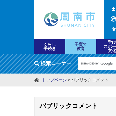
文
学び
くらし
子育て
スポー
手続き
教育
文化
トップページ
>
パブリックコメント
パブリックコメント