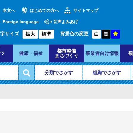
本文へ
はじめての方へ
サイトマップ
Foreign language
音声よみあげ
字サイズ
背景色の変更
拡大
標準
白
黒
青
都市整備
ツ
健康・福祉
事業者向け情報
観
まちづくり
分類でさがす
組織でさがす