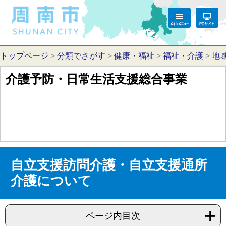
トップページ
>
分類でさがす
>
健康・福祉
>
福祉・介護
>
地
介護予防・日常生活支援総合事業
自立支援訪問介護・自立支援通所
介護について
ページ内目次