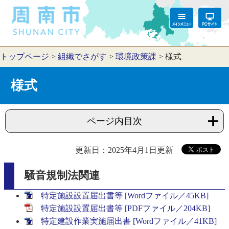
トップページ
>
組織でさがす
>
環境政策課
>
様式
様式
ページ内目次
更新日：2025年4月1日更新
騒音規制法関連
特定施設設置届出書等 [Wordファイル／45KB]
特定施設設置届出書等 [PDFファイル／204KB]
特定建設作業実施届出書 [Wordファイル／41KB]