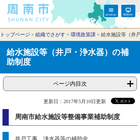
トップページ
>
組織でさがす
>
環境政策課
>
給水施設等（井
給水施設等（井戸・浄水器）の補
助制度
ページ内目次
更新日：2017年5月10日更新
周南市給水施設等整備事業補助制度
井戸工事、浄水器等の補助金