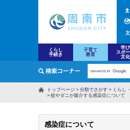
文
学び
くらし
子育て
スポー
手続き
教育
文化
トップページ
>
分類でさがす
>
くらし
>
蚊やダニが媒介する感染症について
感染症について