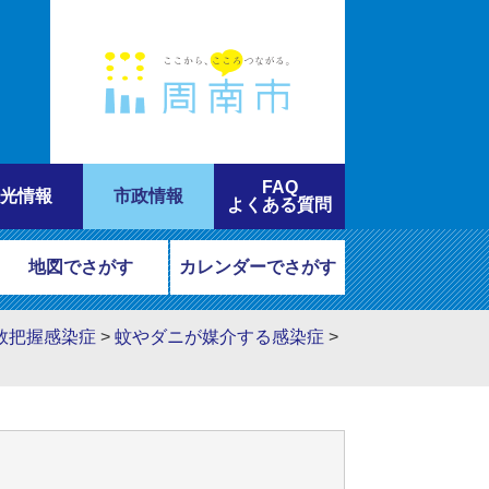
FAQ
光情報
市政情報
よくある質問
地図でさがす
カレンダーでさがす
数把握感染症
>
蚊やダニが媒介する感染症
>