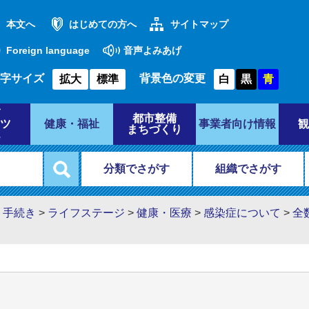
本文へ
はじめての方へ
サイトマップ
Foreign language
音声よみあげ
字サイズ
背景色の変更
拡大
標準
白
黒
青
都市整備
ツ
健康・福祉
事業者向け情報
観
まちづくり
分類でさがす
組織でさがす
・手続き
>
ライフステージ
>
健康・医療
>
感染症について
>
全