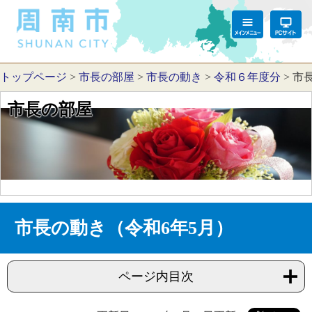
トップページ
>
市長の部屋
>
市長の動き
>
令和６年度分
>
市
市長の部屋
市長の動き（令和6年5月）
ページ内目次