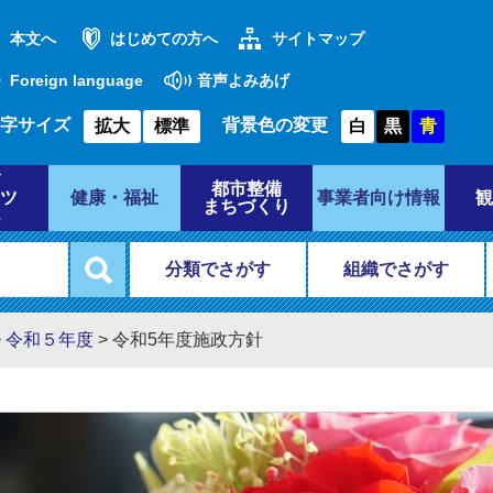
本文へ
はじめての方へ
サイトマップ
Foreign language
音声よみあげ
字サイズ
背景色の変更
拡大
標準
白
黒
青
都市整備
ツ
健康・福祉
事業者向け情報
観
まちづくり
分類でさがす
組織でさがす
>
令和５年度
>
令和5年度施政方針