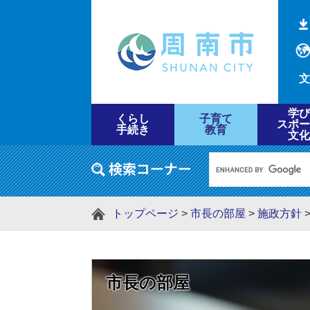
文
学び
くらし
子育て
スポー
手続き
教育
文化
トップページ
>
市長の部屋
>
施政方針
市長の部屋