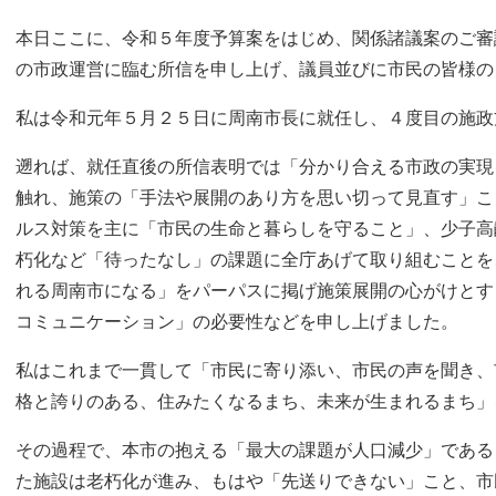
本日ここに、令和５年度予算案をはじめ、関係諸議案のご審
の市政運営に臨む所信を申し上げ、議員並びに市民の皆様の
私は令和元年５月２５日に周南市長に就任し、４度目の施政
遡れば、就任直後の所信表明では「分かり合える市政の実現
触れ、施策の「手法や展開のあり方を思い切って見直す」こ
ルス対策を主に「市民の生命と暮らしを守ること」、少子高
朽化など「待ったなし」の課題に全庁あげて取り組むことを
れる周南市になる」をパーパスに掲げ施策展開の心がけとす
コミュニケーション」の必要性などを申し上げました。
私はこれまで一貫して「市民に寄り添い、市民の声を聞き、
格と誇りのある、住みたくなるまち、未来が生まれるまち」
その過程で、本市の抱える「最大の課題が人口減少」である
た施設は老朽化が進み、もはや「先送りできない」こと、市