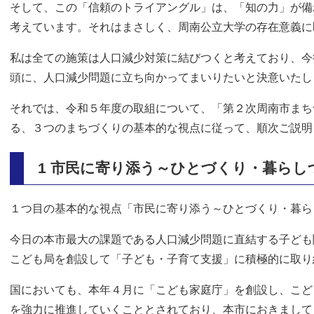
そして、この「信頼のトライアングル」は、「知の力」が備
考えています。それはまさしく、周南公立大学の存在意義に
私は全ての施策は人口減少対策に結びつくと考えており、今
頭に、人口減少問題に立ち向かってまいりたいと決意いたし
それでは、令和５年度の取組について、「第２次周南市まち
る、３つのまちづくりの基本的な視点に従って、順次ご説明
1
市民に寄り添う～ひとづくり・暮らし
１つ目の基本的な視点「市民に寄り添う～ひとづくり・暮ら
今日の本市最大の課題である人口減少問題に直結する子ども
こども局を創設して「子ども・子育て支援」に積極的に取り
国においても、本年４月に「こども家庭庁」を創設し、こど
を強力に推進していくこととされており、本市におきまして