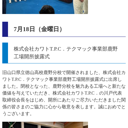
7月18日（金曜日）
株式会社カワトT.P.C．テクマック事業部鹿野
工場開所披露式
旧山口県立徳山高校鹿野分校で開催されました、株式会社カ
ワトT.P.C．テクマック事業部鹿野工場開所披露式に出席し
ました。閉校となった、鹿野分校を魅力ある工場へと新たな
価値を与えていただき、株式会社カワトT.P.C．の川戸代表
取締役会長をはじめ、開所にあたりご尽力いただきました関
係の皆さまのご協力に心から敬意を表します。誠におめでと
うございます。