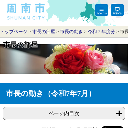
トップページ
>
市長の部屋
>
市長の動き
>
令和７年度分
>
市
市長の部屋
市長の動き（令和7年7月）
ページ内目次