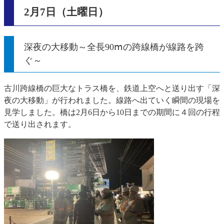
2月7日（土曜日）
深夜の大移動～全長90ⅿの跨線橋が線路を跨
ぐ～
古川跨線橋の巨大なトラス橋を、鉄道上空へと送り出す「深
夜の大移動」が行われました。線路へ出ていく瞬間の現場を
見学しました。橋は2月6日から10日までの期間に４回の行程
で送り出されます。