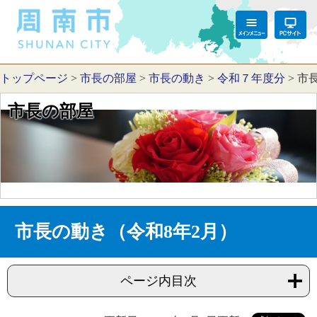
トップページ
>
市長の部屋
>
市長の動き
>
令和７年度分
>
市
市長の部屋
市長の動き（令和8年2月）
ページ内目次