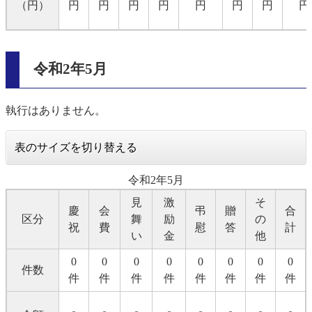
（円）
円
円
円
円
円
円
円
円
令和2年5月
執行はありません。
表のサイズを切り替える
令和2年5月
見
激
そ
慶
会
弔
贈
合
区分
舞
励
の
祝
費
慰
答
計
い
金
他
0
0
0
0
0
0
0
0
件数
件
件
件
件
件
件
件
件