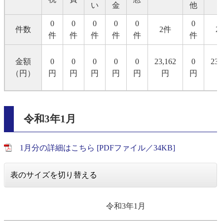
い
金
他
0
0
0
0
0
0
件数
2件
件
件
件
件
件
件
金額
0
0
0
0
0
23,162
0
23
（円）
円
円
円
円
円
円
円
令和3年1月
1月分の詳細はこちら [PDFファイル／34KB]
表のサイズを切り替える
令和3年1月