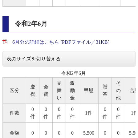
令和2年6月
6月分の詳細はこちら [PDFファイル／31KB]
表のサイズを切り替える
令和2年6月
見
激
そ
慶
会
贈
区分
舞
励
弔慰
の
合
祝
費
答
い
金
他
0
0
0
0
0
0
件数
1件
1
件
件
件
件
件
件
金額
0
0
0
0
5,500
0
0
5,50