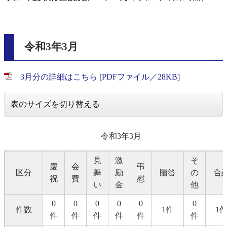
令和3年3月
3月分の詳細はこちら [PDFファイル／28KB]
表のサイズを切り替える
令和3年3月
見
激
そ
慶
会
弔
区分
舞
励
贈答
の
合
祝
費
慰
い
金
他
0
0
0
0
0
0
件数
1件
1
件
件
件
件
件
件