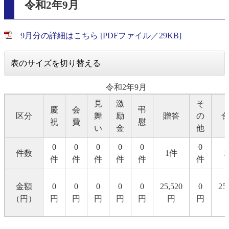
令和2年9月
9月分の詳細はこちら [PDFファイル／29KB]
表のサイズを切り替える
令和2年9月
見
激
そ
慶
会
弔
区分
舞
励
贈答
の
祝
費
慰
い
金
他
0
0
0
0
0
0
件数
1件
件
件
件
件
件
件
金額
0
0
0
0
0
25,520
0
25
（円）
円
円
円
円
円
円
円