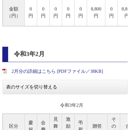
金額
0
0
0
0
0
8,800
0
8,80
（円）
円
円
円
円
円
円
円
円
令和3年2月
2月分の詳細はこちら [PDFファイル／38KB]
表のサイズを切り替える
令和3年2月
見
激
そ
慶
会
弔
区分
舞
励
贈答
の
祝
費
慰