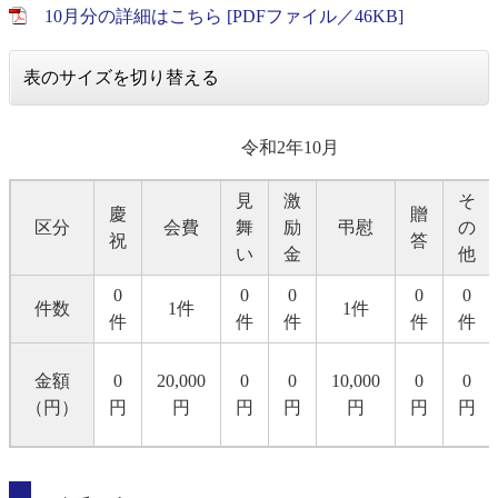
10月分の詳細はこちら [PDFファイル／46KB]
表のサイズを切り替える
令和2年10月
見
激
そ
慶
贈
区分
会費
舞
励
弔慰
の
祝
答
い
金
他
0
0
0
0
0
件数
1件
1件
件
件
件
件
件
金額
0
20,000
0
0
10,000
0
0
（円）
円
円
円
円
円
円
円