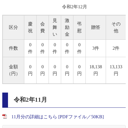
令和2年12月
見
激
慶
会
弔
その
区分
舞
励
贈答
祝
費
慰
他
い
金
0
0
0
0
0
件数
3件
2件
件
件
件
件
件
金額
0
0
0
0
0
18,138
13,133
（円）
円
円
円
円
円
円
円
令和2年11月
11月分の詳細はこちら [PDFファイル／50KB]