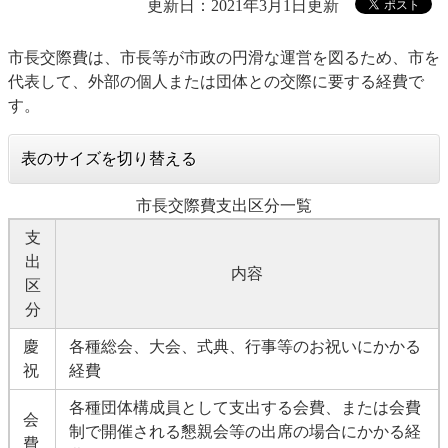
更新日：2021年3月1日更新
市長交際費は、市長等が市政の円滑な運営を図るため、市を
代表して、外部の個人または団体との交際に要する経費で
す。
表のサイズを切り替える
市長交際費支出区分一覧
支
出
内容
区
分
慶
各種総会、大会、式典、行事等のお祝いにかかる
祝
経費
各種団体構成員として支出する会費、または会費
会
制で開催される懇親会等の出席の場合にかかる経
費