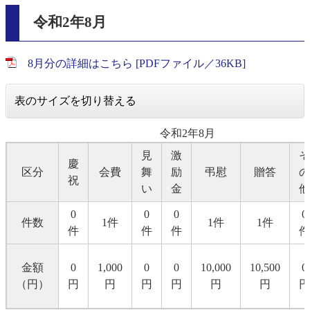
令和2年8月
8月分の詳細はこちら [PDFファイル／36KB]
表のサイズを切り替える
令和2年8月
見
激
そ
慶
区分
会費
舞
励
弔慰
贈答
の
祝
い
金
他
0
0
0
0
件数
1件
1件
1件
件
件
件
件
金額
0
1,000
0
0
10,000
10,500
0
（円）
円
円
円
円
円
円
円