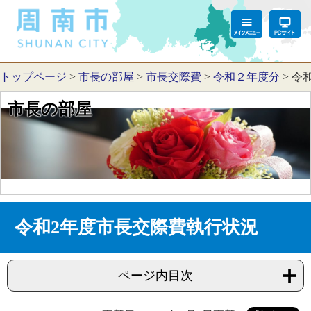
トップページ
>
市長の部屋
>
市長交際費
>
令和２年度分
>
令
市長の部屋
令和2年度市長交際費執行状況
ページ内目次