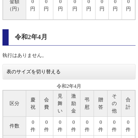
金額
0
0
0
0
0
0
0
0
（円）
円
円
円
円
円
円
円
円
令和2年4月
執行はありません。
表のサイズを切り替える
令和2年4月
見
激
そ
慶
会
弔
贈
合
区分
舞
励
の
祝
費
慰
答
計
い
金
他
0
0
0
0
0
0
0
0
件数
件
件
件
件
件
件
件
件