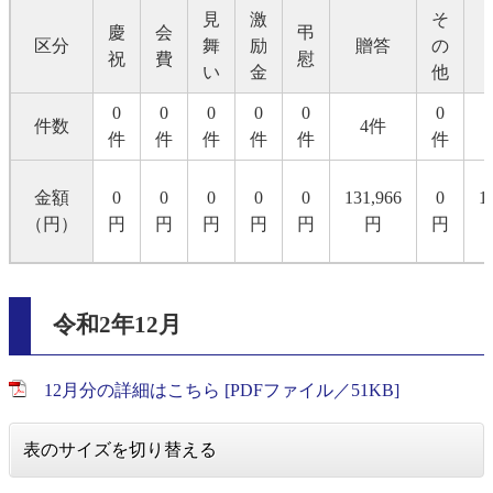
見
激
そ
慶
会
弔
区分
舞
励
贈答
の
祝
費
慰
い
金
他
0
0
0
0
0
0
件数
4件
件
件
件
件
件
件
金額
0
0
0
0
0
131,966
0
1
（円）
円
円
円
円
円
円
円
令和2年12月
12月分の詳細はこちら [PDFファイル／51KB]
表のサイズを切り替える