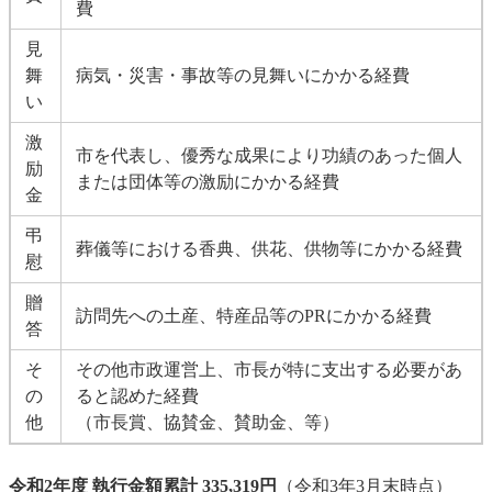
費
見
舞
病気・災害・事故等の見舞いにかかる経費
い
激
市を代表し、優秀な成果により功績のあった個人
励
または団体等の激励にかかる経費
金
弔
葬儀等における香典、供花、供物等にかかる経費
慰
贈
訪問先への土産、特産品等のPRにかかる経費
答
そ
その他市政運営上、市長が特に支出する必要があ
の
ると認めた経費
他
（市長賞、協賛金、賛助金、等）
令和2年度 執行金額累計 335,319円
（令和3年3月末時点）