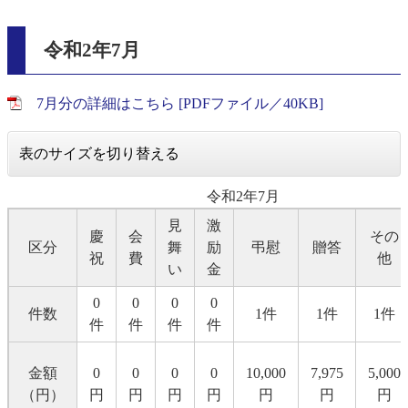
令和2年7月
7月分の詳細はこちら [PDFファイル／40KB]
表のサイズを切り替える
令和2年7月
見
激
慶
会
その
区分
舞
励
弔慰
贈答
祝
費
他
い
金
0
0
0
0
件数
1件
1件
1件
件
件
件
件
金額
0
0
0
0
10,000
7,975
5,000
（円）
円
円
円
円
円
円
円