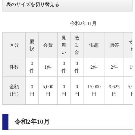
表のサイズを切り替える
令和2年11月
見
激
慶
そ
区分
会費
舞
励
弔慰
贈答
祝
い
金
0
0
0
件数
1件
2件
2件
1
件
件
件
金額
0
5,000
0
0
15,000
9,625
5,0
（円）
円
円
円
円
円
円
令和2年10月