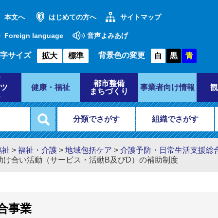
本文へ
はじめての方へ
サイトマップ
Foreign language
音声よみあげ
字サイズ
背景色の変更
拡大
標準
白
黒
青
都市整備
ツ
健康・福祉
事業者向け情報
観
まちづくり
分類でさがす
組織でさがす
福祉
>
福祉・介護
>
地域包括ケア
>
介護予防・日常生活支援総
助け合い活動（サービス・活動B及びD）の補助制度
合事業