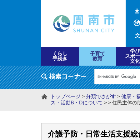
文
学び
くらし
子育て
スポー
手続き
教育
文化
トップページ
>
分類でさがす
>
健康・
ス・活動B・Dについて
>
>
住民主体の
介護予防・日常生活支援総