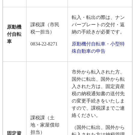
転入・転出の際は、ナン
課税課（市民
バープレートの交付・返
原動機
税一担当）
納の手続きが必要です。
付自転
車
0834-22-8271
原動機付自転車・小型特
殊自動車の申告
市外から転入された方、
国外に転出、国外から転
入された方は、固定資産
税の納税通知書の送付先
の変更手続きをいたしま
すので、課税課までご連
絡ください。
課税課（土
地・家屋償却
（国外に転出、国外から
担当）
固定資
転入された方は納税管理