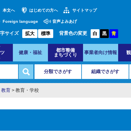
本文へ
はじめての方へ
サイトマップ
Foreign language
音声よみあげ
字サイズ
背景色の変更
拡大
標準
白
黒
青
都市整備
ツ
健康・福祉
事業者向け情報
観
まちづくり
分類でさがす
組織でさがす
・教育
>
教育・学校