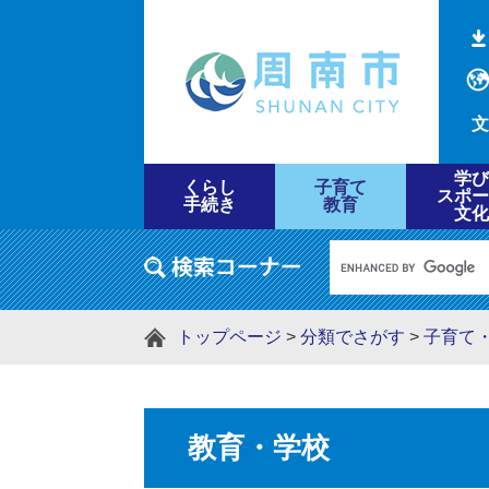
文
学び
くらし
子育て
スポー
手続き
教育
文化
トップページ
>
分類でさがす
>
子育て
教育・学校