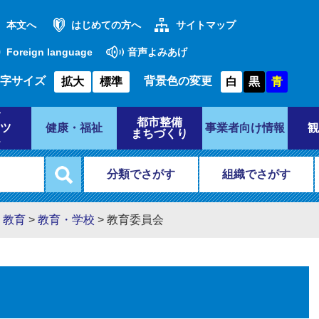
本文へ
はじめての方へ
サイトマップ
Foreign language
音声よみあげ
字サイズ
背景色の変更
拡大
標準
白
黒
青
都市整備
ツ
健康・福祉
事業者向け情報
観
まちづくり
分類でさがす
組織でさがす
・教育
>
教育・学校
>
教育委員会