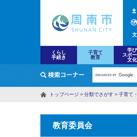
文
学び
くらし
子育て
スポー
手続き
教育
文化
トップページ
>
分類でさがす
>
子育て
教育委員会