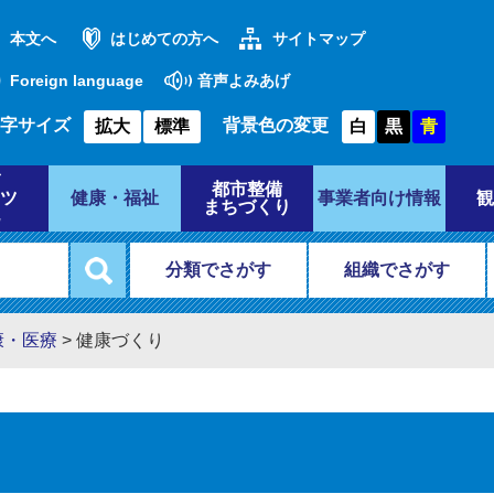
本文へ
はじめての方へ
サイトマップ
Foreign language
音声よみあげ
字サイズ
背景色の変更
拡大
標準
白
黒
青
都市整備
ツ
健康・福祉
事業者向け情報
観
まちづくり
分類でさがす
組織でさがす
康・医療
>
健康づくり