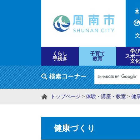
文
学び
くらし
子育て
スポー
手続き
教育
文化
トップページ
>
体験・講座・教室
>
健
健康づくり