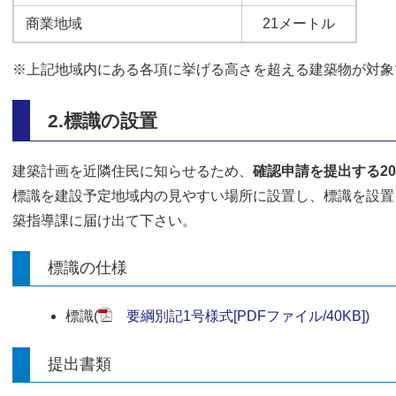
商業地域
21メートル
※上記地域内にある各項に挙げる高さを超える建築物が対象
2.標識の設置
建築計画を近隣住民に知らせるため、
確認申請を提出する2
標識を建設予定地域内の見やすい場所に設置し、標識を設置
築指導課に届け出て下さい。
標識の仕様
標識(
要綱別記1号様式[PDFファイル/40KB]
)
提出書類