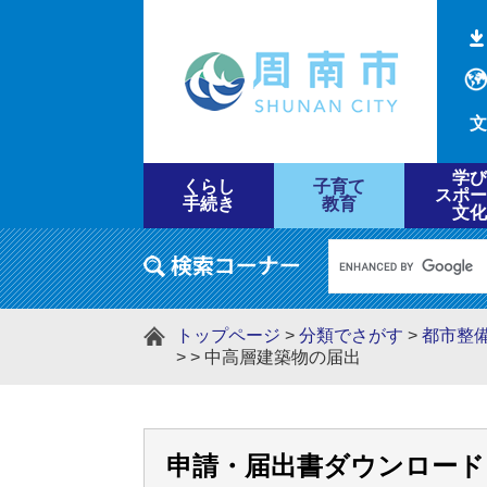
文
学び
くらし
子育て
スポー
手続き
教育
文化
トップページ
>
分類でさがす
>
都市整
>
>
中高層建築物の届出
申請・届出書ダウンロード