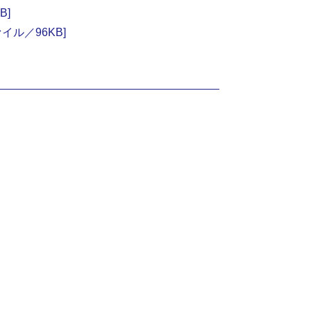
B]
ル／96KB]