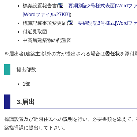
標識設置報告書(
要綱別記2号様式表面[Wordファイ
[Wordファイル/27KB]
)
標識記載事項変更届(
要綱別記3号様式[Wordファイ
付近見取図
中高層建築物の配置図
※届出者(建築主)以外の方が提出される場合は
委任状
を添付
提出部数
1部
3.届出
標識設置及び近隣住民への説明を行い、必要書類を添えて、
築指導課に提出して下さい。