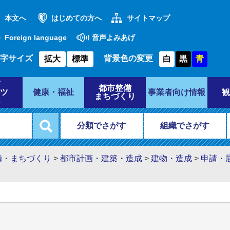
本文へ
はじめての方へ
サイトマップ
Foreign language
音声よみあげ
字サイズ
背景色の変更
拡大
標準
白
黒
青
都市整備
ツ
健康・福祉
事業者向け情報
観
まちづくり
分類でさがす
組織でさがす
備・まちづくり
>
都市計画・建築・造成
>
建物・造成
>
申請・