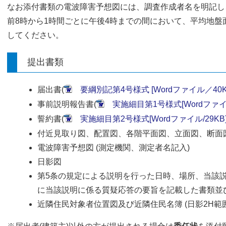
なお添付書類の電波障害予想図には、調査作成者名を明記し
前8時から1時間ごとに午後4時までの間において、平均地盤
してください。
提出書類
届出書(
要綱別記第4号様式 [Wordファイル／40K
事前説明報告書(
実施細目第1号様式[Wordファイル
誓約書(
実施細目第2号様式[Wordファイル/29KB
付近見取り図、配置図、各階平面図、立面図、断面
電波障害予想図 (測定機関、測定者名記入)
日影図
第5条の規定による説明を行った日時、場所、当該
に当該説明に係る質疑応答の要旨を記載した書類並
近隣住民対象者位置図及び近隣住民名簿 (日影2H範