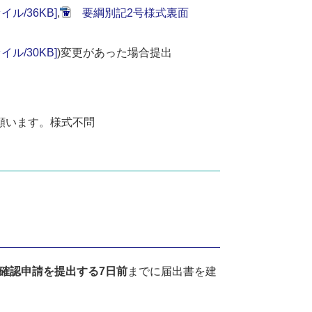
ル/36KB]
,
要綱別記2号様式裏面
ル/30KB]
)変更があった場合提出
願います。様式不問
確認申請を提出する7日前
までに届出書を建