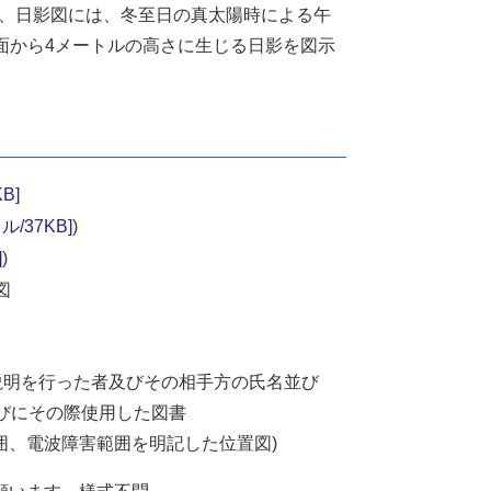
、日影図には、冬至日の真太陽時による午
面から4メートルの高さに生じる日影を図示
B]
/37KB]
)
]
)
図
説明を行った者及びその相手方の氏名並び
びにその際使用した図書
囲、電波障害範囲を明記した位置図)