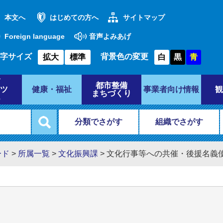
本文へ
はじめての方へ
サイトマップ
Foreign language
音声よみあげ
字サイズ
背景色の変更
拡大
標準
白
黒
青
都市整備
ツ
健康・福祉
事業者向け情報
観
まちづくり
分類でさがす
組織でさがす
ード
>
所属一覧
>
文化振興課
>
文化行事等への共催・後援名義