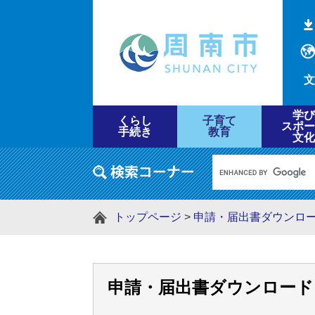
文
学び
くらし
子育て
スポー
手続き
教育
文化
トップページ
>
申請・届出書ダウンロ
申請・届出書ダウンロード