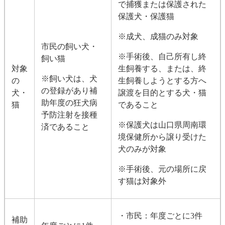
で捕獲または保護された
保護犬・保護猫
※成犬、成猫のみ対象
市民の飼い犬・
※手術後、自己所有し終
飼い猫
対象
生飼養する、または、終
※飼い犬は、犬
の
生飼養しようとする方へ
の登録があり補
犬・
譲渡を目的とする犬・猫
助年度の狂犬病
猫
であること
予防注射を接種
※保護犬は山口県周南環
済であること
境保健所から譲り受けた
犬のみが対象
※手術後、元の場所に戻
す猫は対象外
・市民：年度ごとに3件
補助