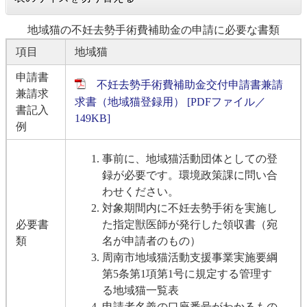
地域猫の不妊去勢手術費補助金の申請に必要な書類
項目
地域猫
申請書
不妊去勢手術費補助金交付申請書兼請
兼請求
求書（地域猫登録用） [PDFファイル／
書記入
149KB]
例
事前に、地域猫活動団体としての登
録が必要です。環境政策課に問い合
わせください。
対象期間内に不妊去勢手術を実施し
必要書
た指定獣医師が発行した領収書（宛
類
名が申請者のもの）
​周南市地域猫活動支援事業実施要綱
第5条第1項第1号に規定する管理す
る地域猫一覧表
申請者名義の口座番号がわかるもの