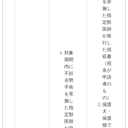
を実
施し
た指
定獣
医師
が発
行し
た領
対象
収書
期間
（宛
内に
名が
不妊
申請
去勢
者の
手術
も
を実
の）
施し
保護
た指
犬・
定獣
保護
医師
猫で