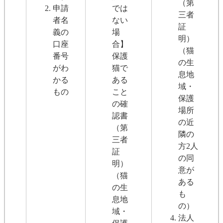
（第
申請
では
三者
者名
ない
証
義の
場
明）
口座
合】
（猫
番号
保護
の生
がわ
猫で
息地
かる
ある
域・
もの
こと
保護
の確
場所
認書
の近
（第
隣の
三者
方2人
証
の同
明）
意が
（猫
ある
の生
も
息地
の）
域・
法人