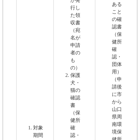
が発
ある
行し
こと
た領
の確
収書
認書
（宛
（保
名が
健所
申請
確
者の
認・
も
団体
の）
用）
保護
（申
犬・
請後
猫の
に市
確認
から
書
山口
（保
県周
健所
南環
対象
確
境保
期間
認・
健所