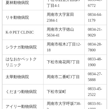
夏林動物病院
丁目4-1
6772
周南市大字富田
0834-64-
リキ動物病院
2384‐1
1179
周南市大字徳山
0834-21-
K‐9 PET CLINIC
5634‐41
9029
周南市桜木2丁目12-
0834-28-
シラナガ動物病院
18
7800
はなおかペットク
0833-48-
下松市南花岡7丁目
リニック
1900
0834-27-
太華動物病院
周南市二番町3丁目
5888
0833-45-
くだまつ動物病院
下松市栄町
2522
周南市大字呼坂738‐
0833-91-
アイリー動物病院