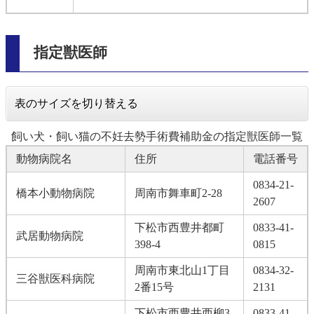
指定獣医師
表のサイズを切り替える
飼い犬・飼い猫の不妊去勢手術費補助金の指定獣医師一覧
動物病院名
住所
電話番号
0834-21-
橋本小動物病院
周南市舞車町2‐28
2607
下松市西豊井都町
0833-41-
武居動物病院
398‐4
0815
周南市東北山1丁目
0834-32-
三谷獣医科病院
2番15号
2131
下松市西豊井西柳3
0833-41-