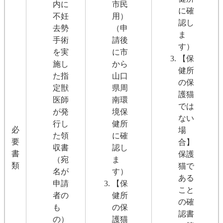
内に
市民
に確
不妊
用）
認し
去勢
（申
ま
手術
請後
す）
を実
に市
【保
施し
から
健所
た指
山口
の保
定獣
県周
護猫
医師
南環
では
が発
境保
ない
行し
健所
必
場
た領
に確
要
合】
収書
認し
書
保護
（宛
ま
類
猫で
名が
す）
ある
申請
【保
こと
者の
健所
の確
も
の保
認書
の）
護猫