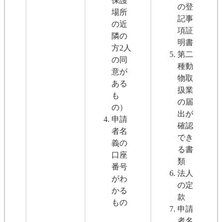
保護
の登
場所
記事
の近
項証
隣の
明書
方2人
第二
の同
種動
意が
物取
ある
扱業
も
の届
の）
出が
申請
確認
者名
でき
義の
る書
口座
類
番号
法人
がわ
の定
かる
款
もの
申請
者名