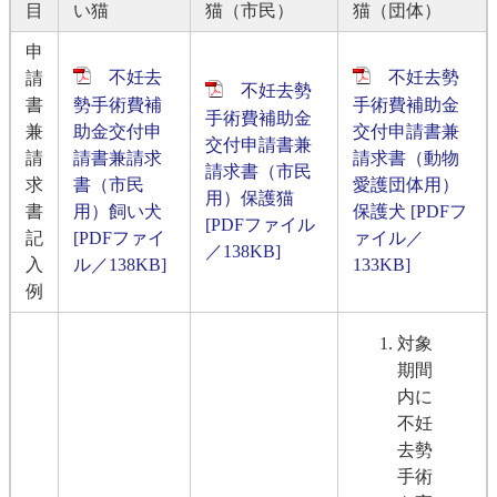
目
い猫
猫（市民）
猫（団体）
申
不妊去
不妊去勢
請
不妊去勢
書
勢手術費補
手術費補助金
手術費補助金
兼
助金交付申
交付申請書兼
交付申請書兼
請
請書兼請求
請求書（動物
請求書（市民
求
書（市民
愛護団体用）
用）保護猫
書
用）飼い犬
保護犬 [PDFフ
[PDFファイル
記
[PDFファイ
ァイル／
／138KB]
入
ル／138KB]
133KB]
例
対象
期間
内に
不妊
去勢
手術