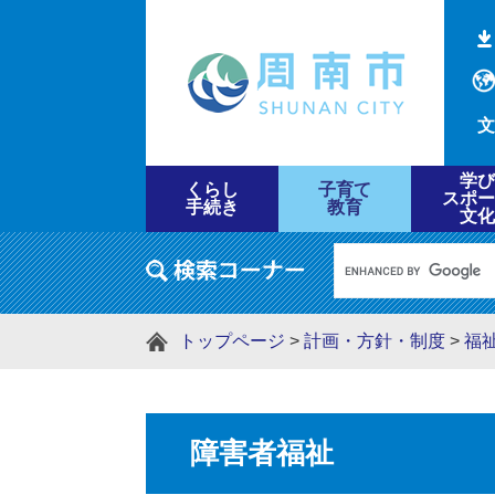
文
学び
くらし
子育て
スポー
手続き
教育
文化
トップページ
>
計画・方針・制度
>
福
障害者福祉