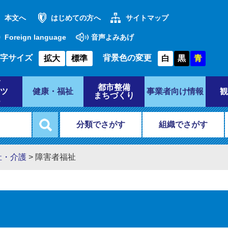
本文へ
はじめての方へ
サイトマップ
Foreign language
音声よみあげ
字サイズ
背景色の変更
拡大
標準
白
黒
青
都市整備
ツ
健康・福祉
事業者向け情報
観
まちづくり
分類でさがす
組織でさがす
祉・介護
>
障害者福祉