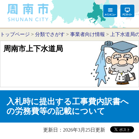
トップページ
>
分類でさがす
>
事業者向け情報
>
上下水道局
周南市上下水道局
入札時に提出する工事費内訳書へ
の労務費等の記載について
更新日：2026年3月25日更新