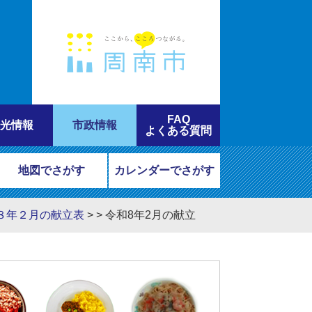
FAQ
光情報
市政情報
よくある質問
地図でさがす
カレンダーでさがす
８年２月の献立表
>
>
令和8年2月の献立