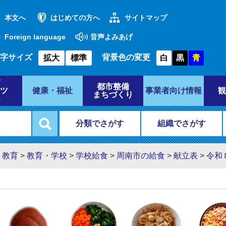
本文へ
はじめての方へ
サイトマップ
Foreign language
音声よみあげ
字サイズ
背景色の変更
拡大
標準
白
黒
青
都市整備
ツ
健康・福祉
事業者向け情報
観
まちづくり
分類でさがす
組織でさがす
・教育
>
教育・学校
>
学校給食
>
周南市の給食
>
献立表
>
令和