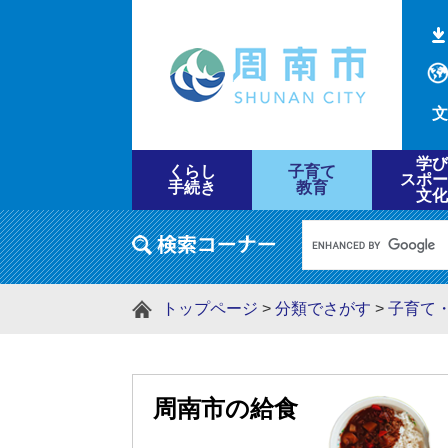
文
学び
くらし
子育て
スポー
手続き
教育
文化
トップページ
>
分類でさがす
>
子育て
周南市の給食