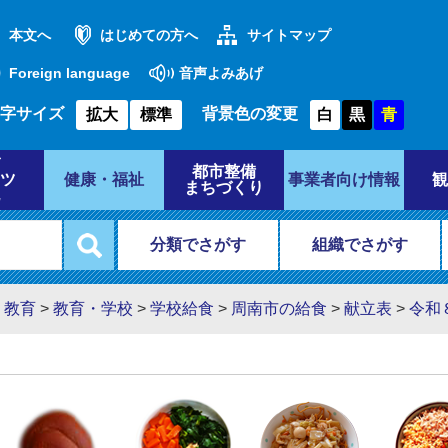
本文へ
はじめての方へ
サイトマップ
Foreign language
音声よみあげ
字サイズ
背景色の変更
拡大
標準
白
黒
青
都市整備
ツ
健康・福祉
事業者向け情報
観
まちづくり
分類でさがす
組織でさがす
・教育
>
教育・学校
>
学校給食
>
周南市の給食
>
献立表
>
令和