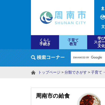
文
学び
くらし
子育て
スポー
手続き
教育
文化
トップページ
>
分類でさがす
>
子育て
周南市の給食