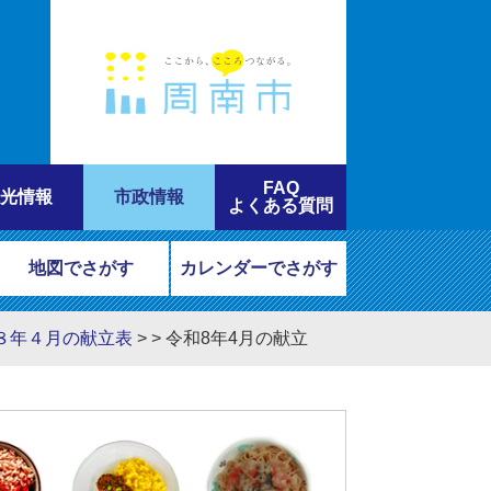
FAQ
光情報
市政情報
よくある質問
地図でさがす
カレンダーでさがす
８年４月の献立表
>
>
令和8年4月の献立