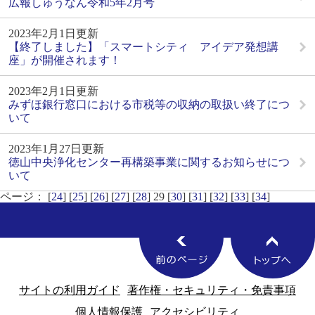
広報しゅうなん令和5年2月号
2023年2月1日更新
【終了しました】「スマートシティ アイデア発想講
座」が開催されます！
2023年2月1日更新
みずほ銀行窓口における市税等の収納の取扱い終了につ
いて
2023年1月27日更新
徳山中央浄化センター再構築事業に関するお知らせにつ
いて
ページ： [
24
] [
25
] [
26
] [
27
] [
28
] 29 [
30
] [
31
] [
32
] [
33
] [
34
]
サイトの利用ガイド
著作権・セキュリティ・免責事項
個人情報保護
アクセシビリティ