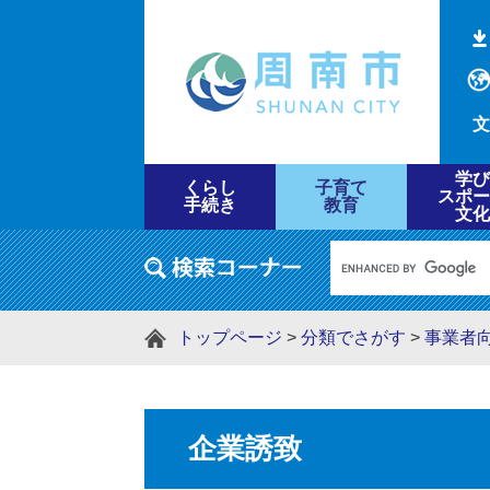
文
学び
くらし
子育て
スポー
手続き
教育
文化
トップページ
>
分類でさがす
>
事業者
企業誘致