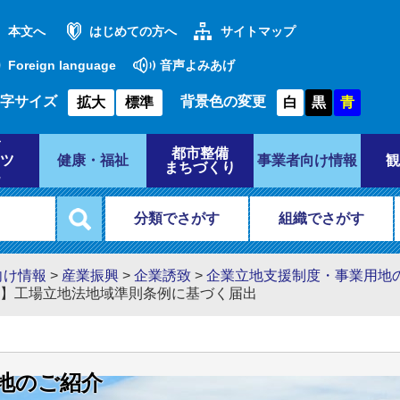
本文へ
はじめての方へ
サイトマップ
Foreign language
音声よみあげ
字サイズ
背景色の変更
拡大
標準
白
黒
青
都市整備
ツ
健康・福祉
事業者向け情報
観
まちづくり
分類でさがす
組織でさがす
向け情報
>
産業振興
>
企業誘致
>
企業立地支援制度・事業用地
】工場立地法地域準則条例に基づく届出
地のご紹介