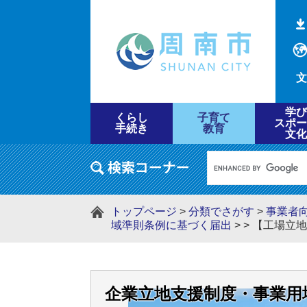
文
学び
くらし
子育て
スポー
手続き
教育
文化
トップページ
>
分類でさがす
>
事業者
域準則条例に基づく届出
>
>
【工場立地
企業立地支援制度・事業用