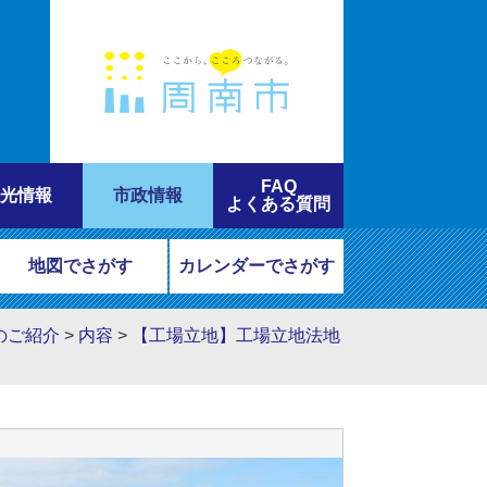
FAQ
光情報
市政情報
よくある質問
地図でさがす
カレンダーでさがす
のご紹介
>
内容
>
【工場立地】工場立地法地