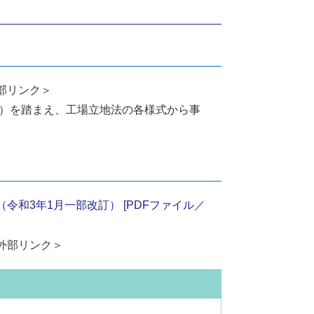
部リンク＞
定）を踏まえ、工場立地法の各様式から事
和3年1月一部改訂） [PDFファイル／
外部リンク＞