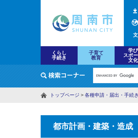
文
学び
くらし
子育て
スポー
手続き
教育
文化
トップページ
>
各種申請・届出・手続
都市計画・建築・造成