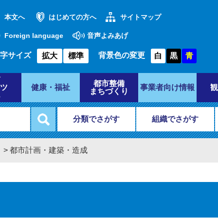
本文へ
はじめての方へ
サイトマップ
Foreign language
音声よみあげ
字サイズ
背景色の変更
拡大
標準
白
黒
青
都市整備
ツ
健康・福祉
事業者向け情報
観
まちづくり
分類でさがす
組織でさがす
き
>
都市計画・建築・造成