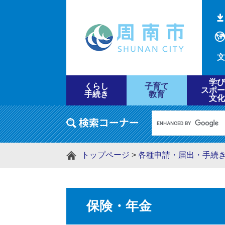
文
学び
くらし
子育て
スポー
手続き
教育
文化
トップページ
>
各種申請・届出・手続
保険・年金