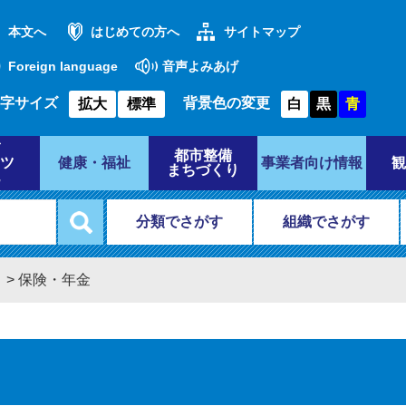
本文へ
はじめての方へ
サイトマップ
Foreign language
音声よみあげ
字サイズ
背景色の変更
拡大
標準
白
黒
青
都市整備
ツ
健康・福祉
事業者向け情報
観
まちづくり
分類でさがす
組織でさがす
き
>
保険・年金