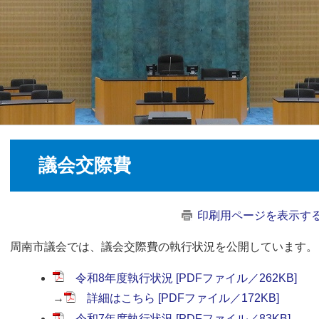
議会交際費
印刷用ページを表示す
周南市議会では、議会交際費の執行状況を公開しています。​
令和8年度執行状況 [PDFファイル／262KB]
→
詳細はこちら [PDFファイル／172KB]
令和7年度執行状況 [PDFファイル／83KB]