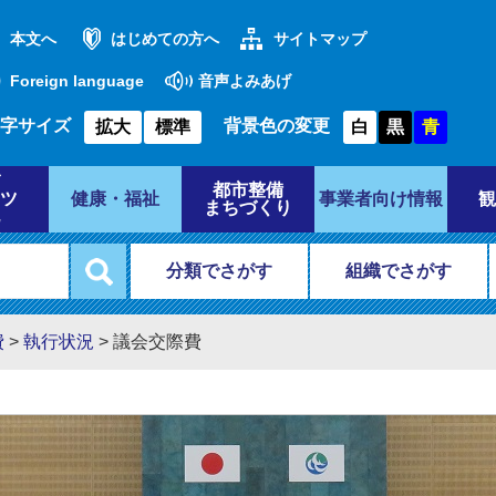
本文へ
はじめての方へ
サイトマップ
Foreign language
音声よみあげ
字サイズ
背景色の変更
拡大
標準
白
黒
青
都市整備
ツ
健康・福祉
事業者向け情報
観
まちづくり
分類でさがす
組織でさがす
費
>
執行状況
>
議会交際費