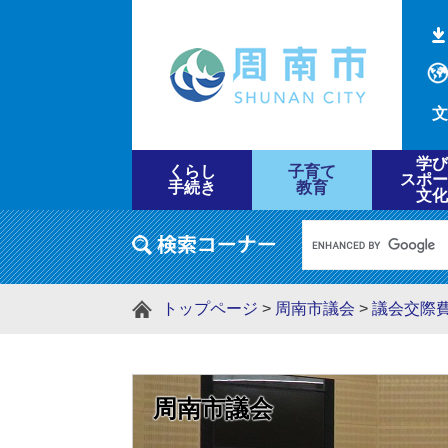
文
学び
くらし
子育て
スポー
手続き
教育
文化
トップページ
>
周南市議会
>
議会交際
周南市議会