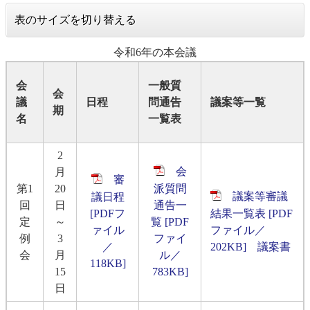
表のサイズを切り替える
令和6年の本会議
会
一般質
会
議
日程
問通告
議案等一覧
期
名
一覧表
2
会
月
審
第1
20
派質問
議案等審議
議日程
回
日
通告一
[PDFフ
結果一覧表 [PDF
定
～
覧 [PDF
ァイル
ファイル／
例
3
ファイ
／
202KB]
議案書
会
月
ル／
118KB]
15
783KB]
日