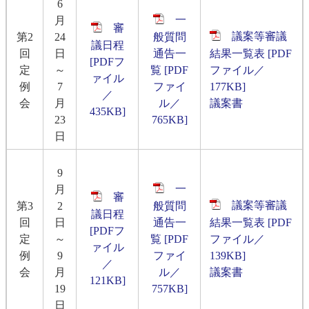
6
一
月
審
議案等審議
第2
24
般質問
議日程
回
日
通告一
結果一覧表 [PDF
[PDFフ
定
～
覧 [PDF
ファイル／
ァイル
例
7
ファイ
177KB]
／
会
月
ル／
議案書
435KB]
23
765KB]
日
9
一
月
審
議案等審議
第3
2
般質問
議日程
回
日
通告一
結果一覧表 [PDF
[PDFフ
定
～
覧 [PDF
ファイル／
ァイル
例
9
ファイ
139KB]
／
会
月
ル／
議案書
121KB]
19
757KB]
日