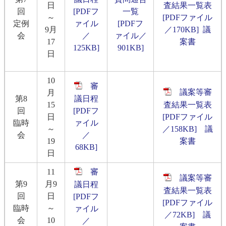
日
査結果一覧表
回
[PDFフ
一覧
～
[PDFファイル
定例
ァイル
[PDFフ
9月
／170KB]
議
会
／
ァイル／
17
案書
125KB]
901KB]
日
10
審
議案等審
月
第8
議日程
15
査結果一覧表
回
[PDFフ
日
[PDFファイル
臨時
ァイル
～
／158KB]
議
会
／
19
案書
68KB]
日
11
審
議案等審
第9
月9
議日程
査結果一覧表
回
日
[PDFフ
[PDFファイル
臨時
～
ァイル
／72KB]
議
会
10
／