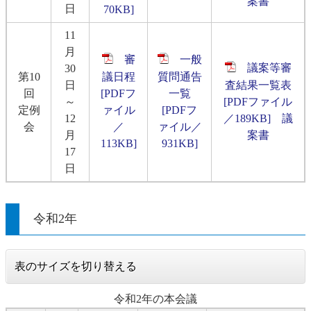
案書
日
70KB]
11
月
審
一般
議案等審
30
第10
議日程
質問通告
日
査結果一覧表
回
[PDFフ
一覧
～
[PDFファイル
定例
ァイル
[PDFフ
12
／189KB]
議
会
／
ァイル／
月
案書
113KB]
931KB]
17
日
令和2年
表のサイズを切り替える
令和2年の本会議