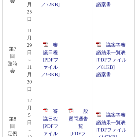
会
月
／72KB]
議案書
25
日
11
月
審
議案等審
29
第7
日
議日程
議結果一覧表
回
～
[PDFフ
[PDFファイル
臨時
11
ァイル
／81KB]
会
月
／93KB]
議案書
30
日
12
月
審
一般
議案等審
5
第8
議日程
質問通告
日
議結果一覧表
回
[PDFフ
一覧
～
[PDFファイル
定例
ァイル
[PDFフ