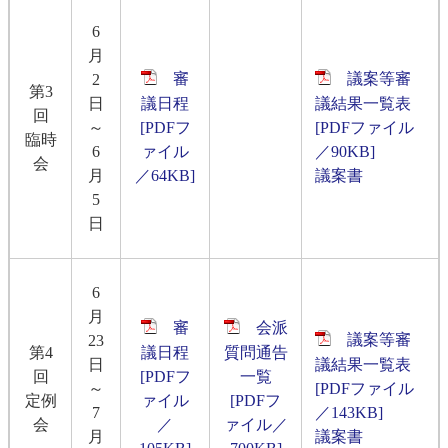
6
月
審
議案等審
2
第3
日
議日程
議結果一覧表
回
～
[PDFフ
[PDFファイル
臨時
6
ァイル
／90KB]
会
月
／64KB]
議案書
5
日
6
月
審
会派
議案等審
23
第4
議日程
質問通告
日
議結果一覧表
回
[PDFフ
一覧
～
[PDFファイル
定例
ァイル
[PDFフ
7
／143KB]
会
／
ァイル／
月
議案書