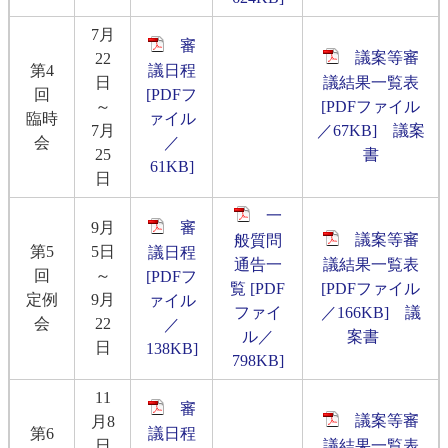
7月
審
議案等審
22
第4
議日程
日
議結果一覧表
回
[PDFフ
～
[PDFファイル
臨時
ァイル
7月
／67KB]
議案
会
／
25
書
61KB]
日
一
9月
審
議案等審
般質問
第5
5日
議日程
通告一
議結果一覧表
回
～
[PDFフ
覧 [PDF
[PDFファイル
定例
9月
ァイル
ファイ
／166KB]
議
会
22
／
ル／
案書
日
138KB]
798KB]
11
審
議案等審
月8
第6
議日程
日
議結果一覧表