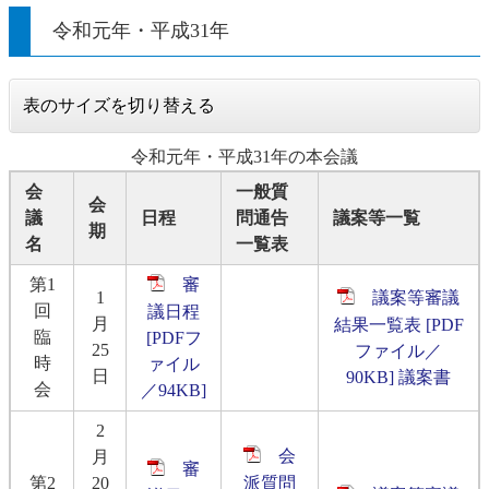
令和元年・平成31年
表のサイズを切り替える
令和元年・平成31年の本会議
会
一般質
会
議
日程
問通告
議案等一覧
期
名
一覧表
第1
審
1
議案等審議
回
議日程
月
結果一覧表 [PDF
臨
[PDFフ
25
ファイル／
時
ァイル
日
90KB]
議案書
会
／94KB]
2
会
月
審
第2
20
派質問