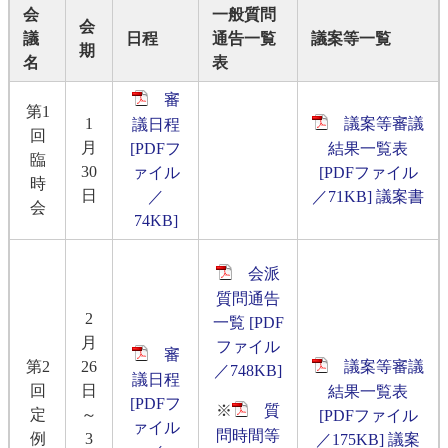
会
一般質問
会
議
日程
通告一覧
議案等一覧
期
名
表
審
第1
1
議案等審議
議日程
回
月
[PDFフ
結果一覧表
臨
30
ァイル
[PDFファイル
時
日
／
／71KB]
議案書
会
74KB]
会派
質問通告
2
一覧 [PDF
月
ファイル
審
第2
26
議案等審議
／748KB]
議日程
回
日
結果一覧表
[PDFフ
※
質
定
～
[PDFファイル
ァイル
問時間等
例
3
／175KB]
議案