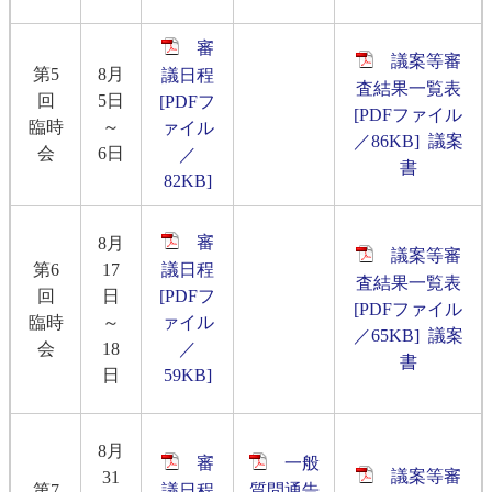
審
議案等審
第5
8月
議日程
査結果一覧表
回
5日
[PDFフ
[PDFファイル
臨時
～
ァイル
／86KB]
議案
会
6日
／
書
82KB]
審
8月
議案等審
第6
17
議日程
査結果一覧表
回
日
[PDFフ
[PDFファイル
臨時
～
ァイル
／65KB]
議案
会
18
／
書
日
59KB]
8月
審
一般
議案等審
31
第7
議日程
質問通告