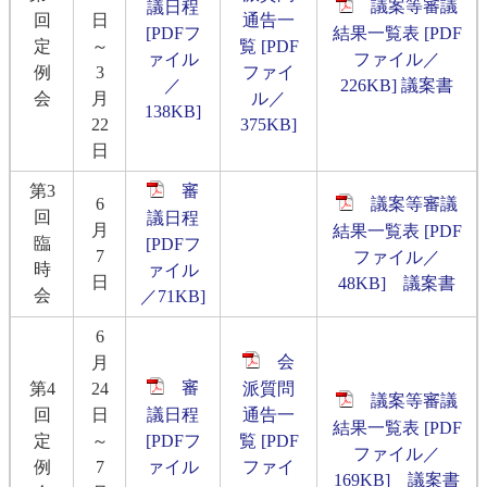
議案等審議
議日程
回
日
通告一
[PDFフ
結果一覧表 [PDF
定
～
覧 [PDF
ァイル
ファイル／
例
3
ファイ
／
226KB]
議案書
会
月
ル／
138KB]
22
375KB]
日
第3
審
6
議案等審議
回
議日程
月
結果一覧表 [PDF
臨
[PDFフ
7
ファイル／
時
ァイル
日
48KB]
議案書
会
／71KB]
6
会
月
審
第4
24
派質問
議案等審議
回
日
議日程
通告一
結果一覧表 [PDF
定
～
[PDFフ
覧 [PDF
ファイル／
例
7
ァイル
ファイ
169KB]
議案書