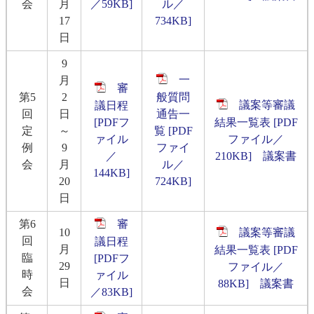
会
月
／59KB]
ル／
17
734KB]
日
9
一
月
審
第5
2
般質問
議案等審議
議日程
回
日
通告一
[PDFフ
結果一覧表 [PDF
定
～
覧 [PDF
ァイル
ファイル／
例
9
ファイ
／
210KB]
議案書
会
月
ル／
144KB]
20
724KB]
日
第6
審
10
議案等審議
回
議日程
月
結果一覧表 [PDF
臨
[PDFフ
29
ファイル／
時
ァイル
日
88KB]
議案書
会
／83KB]