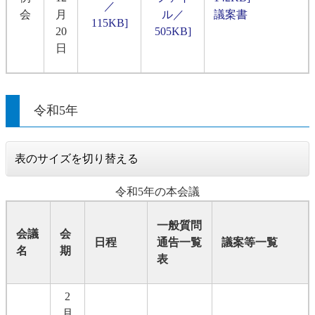
／
会
月
ル／
議案書
115KB]
20
505KB]
日
令和5年
表のサイズを切り替える
令和5年の本会議
一般質問
会議
会
日程
通告一覧
議案等一覧
名
期
表
2
月