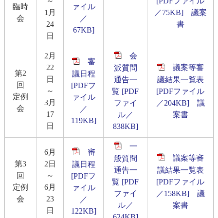
～
[PDFファイル
臨時
ァイル
1月
／75KB]
議案
会
／
24
書
67KB]
日
2月
会
審
22
議案等審
派質問
第2
議日程
日
通告一
議結果一覧表
回
[PDFフ
～
覧 [PDF
[PDFファイル
定例
ァイル
3月
ファイ
／204KB]
議
会
／
17
ル／
案書
119KB]
日
838KB]
一
6月
審
議案等審
般質問
第3
2日
議日程
通告一
議結果一覧表
回
～
[PDFフ
覧 [PDF
[PDFファイル
定例
6月
ァイル
ファイ
／158KB]
議
会
23
／
ル／
案書
日
122KB]
624KB]