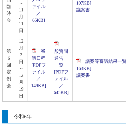
～
107KB]
臨
ァイル
11
議案書
時
／
月
会
65KB]
11
日
12
一
月
審
第
般質問
2
6
議日程
通告一
議案等審議結果一覧表
日
回
[PDFフ
覧
～
163KB]
定
ァイル
[PDFフ
12
議案書
例
／
ァイル
月
会
149KB]
／
19
645KB]
日
令和6年