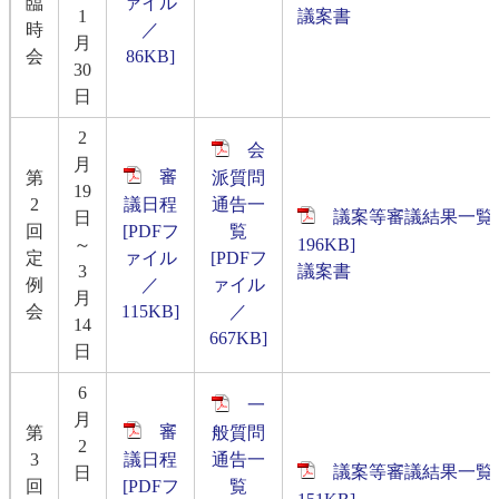
臨
ァイル
1
議案書
時
／
月
会
86KB]
30
日
2
会
月
審
第
派質問
19
2
議日程
通告一
議案等審議結果一覧表
日
回
[PDFフ
覧
～
196KB]
定
ァイル
[PDFフ
3
​議案書
例
／
ァイル
月
会
115KB]
／
14
667KB]
日
6
一
月
審
第
般質問
2
3
議日程
通告一
​議案等審議結果一覧表
日
回
[PDFフ
覧