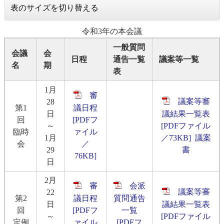
表のサイズを切り替える
令和3年の本会議
一般質問
会議
会
日程
通告一覧
議案等一覧
名
期
表
1月
審
議案等審
28
第1
議日程
日
議結果一覧表
回
[PDFフ
～
[PDFファイル
臨時
ァイル
1月
／73KB]
議案
会
／
29
書
76KB]
日
2月
審
会派
議案等審
22
第2
議日程
質問通告
日
議結果一覧表
回
[PDFフ
一覧
～
[PDFファイル
定例
ァイル
[PDFフ