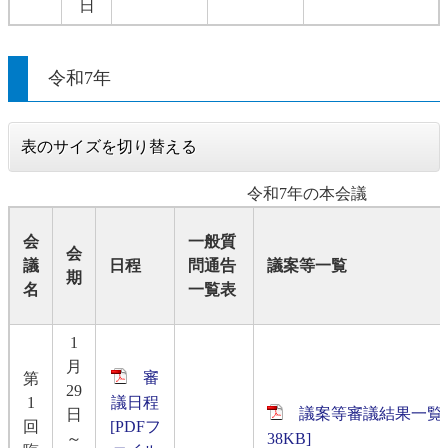
日
令和7年
表のサイズを切り替える
令和7年の本会議
会
一般質
会
議
日程
問通告
議案等一覧
期
名
一覧表
1
月
審
第
29
1
議日程
議案等審議結果一覧表
日
回
[PDFフ
～
38KB]