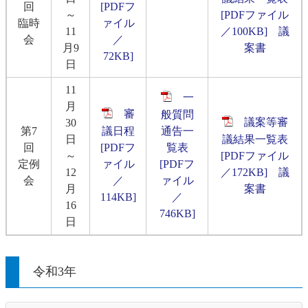
回
[PDFフ
～
[PDFファイル
臨時
ァイル
11
／100KB]
議
会
／
月9
案書
72KB]
日
11
一
月
審
般質問
議案等審
30
第7
議日程
通告一
日
議結果一覧表
回
[PDFフ
覧表
～
[PDFファイル
定例
ァイル
[PDFフ
12
／172KB]
議
会
／
ァイル
月
案書
114KB]
／
16
746KB]
日
令和3年