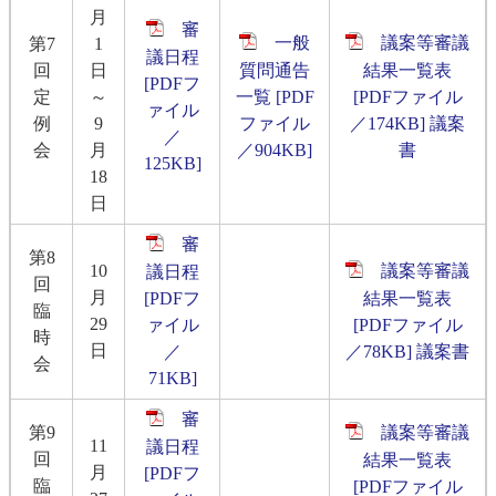
月
審
一般
議案等審議
第7
1
議日程
回
日
質問通告
結果一覧表
[PDFフ
定
～
一覧 [PDF
[PDFファイル
ァイル
例
9
ファイル
／174KB]
議案
／
会
月
／904KB]
書
125KB]
18
日
審
第8
10
議案等審議
議日程
回
月
[PDFフ
結果一覧表
臨
29
ァイル
[PDFファイル
時
日
／
／78KB]
議案書
会
71KB]
審
第9
議案等審議
11
議日程
回
結果一覧表
月
[PDFフ
臨
[PDFファイル