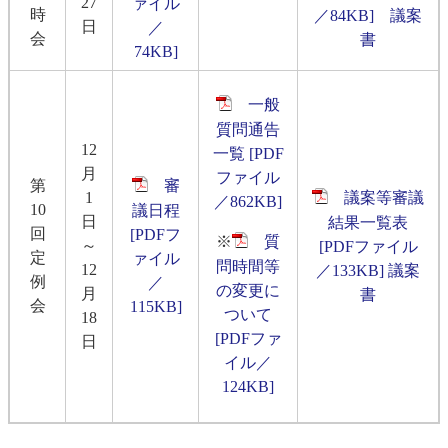
27
ァイル
時
／84KB]
議案
日
／
会
書
74KB]
一般
質問通告
12
一覧 [PDF
月
ファイル
第
審
1
議案等審議
／862KB]
10
議日程
日
結果一覧表
回
[PDFフ
※
質
～
[PDFファイル
定
ァイル
問時間等
12
／133KB]
議案
例
／
の変更に
月
書
会
115KB]
ついて
18
[PDFファ
日
イル／
124KB]