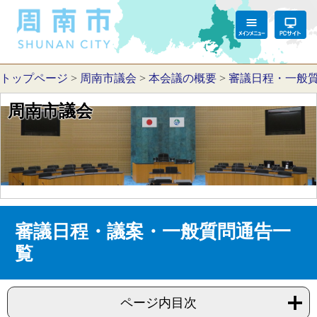
トップページ
>
周南市議会
>
本会議の概要
>
審議日程・一般
周南市議会
審議日程・議案・一般質問通告一
覧
ページ内目次