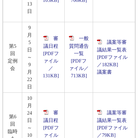
105KB]
700KB]
13
日
9
月
審
一般
議案等審
5
第5
議日程
質問通告
日
議結果一覧表
回
[PDFフ
一覧
～
[PDFファイル
定例
ァイル
[PDFフ
9
／182KB]
会
／
ァイル／
月
議案書
131KB]
713KB]
22
日
10
月
審
議案等審
24
第6
日
議日程
議結果一覧表
回
～
[PDFフ
[PDFファイル
臨時
10
ァイル
／79KB]