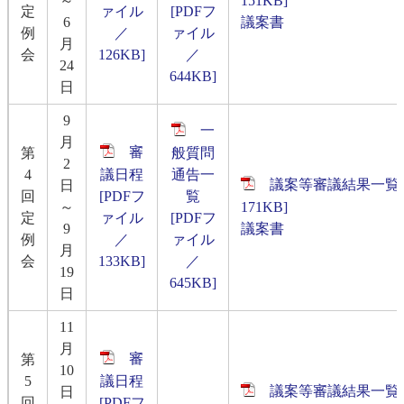
～
151KB]
定
ァイル
[PDFフ
6
議案書
例
／
ァイル
月
会
126KB]
／
24
644KB]
日
9
一
月
審
第
般質問
2
4
議日程
通告一
​議案等審議結果一覧表
日
回
[PDFフ
覧
～
171KB]
定
ァイル
[PDFフ
9
議案書
例
／
ァイル
月
会
133KB]
／
19
645KB]
日
11
月
審
第
10
5
議日程
​議案等審議結果一覧表
日
回
[PDFフ