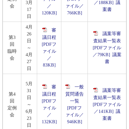
3月
／188KB]
議
会
／
ァイル／
17
案書
120KB]
766KB]
日
4月
審
議案等審
26
第3
議日程
日
査結果一覧表
回
[PDFフ
～
[PDFファイル
臨時
ァイル
4月
／79KB]
議案
会
／
27
書
83KB]
日
5月
審
一般
議案等審
31
第4
議日程
質問通告
日
査結果一覧表
回
[PDFフ
一覧
～
[PDFファイル
定例
ァイル
[PDFフ
6月
／141KB]
議
会
／
ァイル／
23
案書
132KB]
946KB]
日