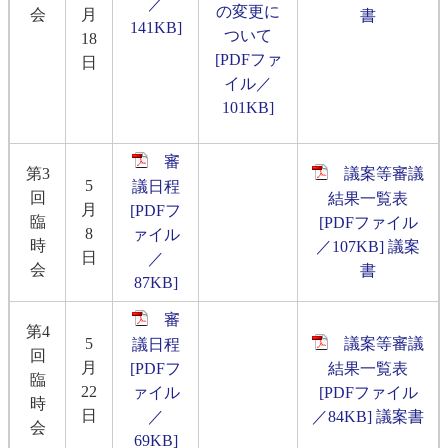
／
の変更に
会
月
書
141KB]
ついて
18
[PDFファ
日
イル／
101KB]
審
第3
議案等審議
5
議日程
回
結果一覧表
月
[PDFフ
臨
[PDFファイル
8
ァイル
時
／107KB]
議案
日
／
会
書
87KB]
審
第4
5
議案等審議
議日程
回
月
[PDFフ
結果一覧表
臨
22
ァイル
[PDFファイル
時
日
／
／84KB]
議案書
会
69KB]