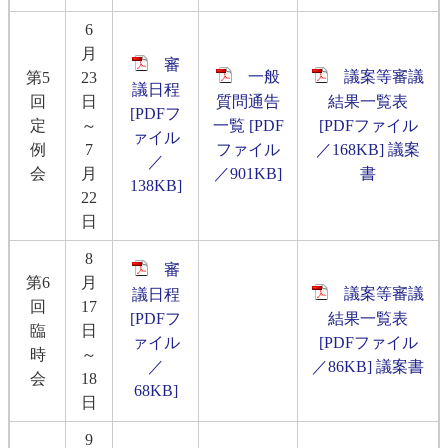
6
月
審
一般
議案等審議
第5
23
議日程
回
日
質問通告
結果一覧表
[PDFフ
定
～
一覧 [PDF
[PDFファイル
ァイル
例
7
ファイル
／168KB]
議案
／
会
月
／901KB]
書
138KB]
22
日
8
審
第6
月
議案等審議
議日程
回
17
[PDFフ
結果一覧表
臨
日
ァイル
[PDFファイル
時
～
／
／86KB]
議案書
会
18
68KB]
日
9