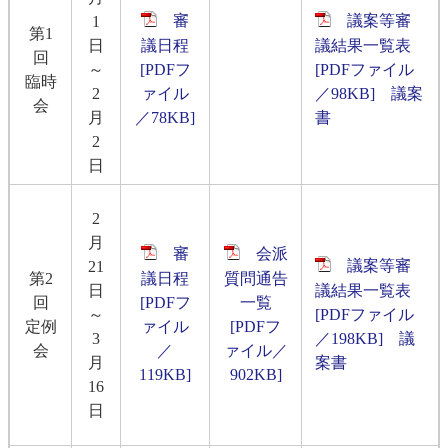
審
議案等審
1
第1
日
議日程
議結果一覧表
回
～
[PDFフ
[PDFファイル
臨時
2
ァイル
／98KB]
議案
会
月
／78KB]
書
2
日
2
月
審
会派
議案等審
21
第2
議日程
質問通告
日
議結果一覧表
回
[PDFフ
一覧
～
[PDFファイル
定例
ァイル
[PDFフ
3
／198KB]
議
会
／
ァイル／
月
案書
119KB]
902KB]
16
日