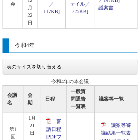
12
／147KB]
会
／
ァイル／
月
議案書
117KB]
725KB]
22
日
令和4年
表のサイズを切り替える
令和4年の本会議
一般質
会議
会
日程
問通告
議案等一覧
名
期
一覧表
1月
審
議案等審
21
第1
議日程
日
議結果一覧表
回
[PDFフ