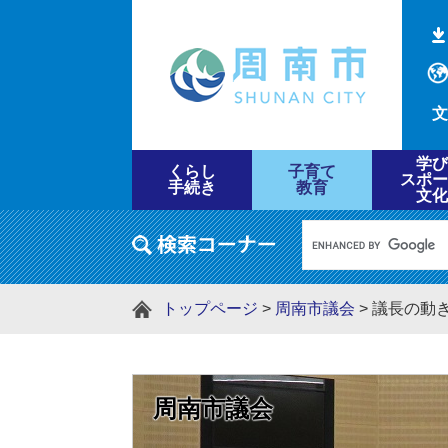
文
学び
くらし
子育て
スポー
手続き
教育
文化
トップページ
>
周南市議会
>
議長の動
周南市議会