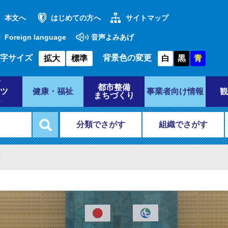
本文へ
はじめての方へ
サイトマップ
Foreign language
音声よみあげ
字サイズ
背景色の変更
拡大
標準
白
黒
青
都市整備
ツ
健康・福祉
事業者向け情報
観
まちづくり
分類でさがす
組織でさがす
き