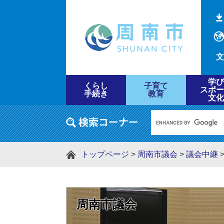
文
学び
くらし
子育て
スポー
手続き
教育
文化
トップページ
>
周南市議会
>
議会中継
周南市議会