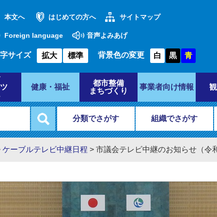
本文へ
はじめての方へ
サイトマップ
Foreign language
音声よみあげ
字サイズ
背景色の変更
拡大
標準
白
黒
青
都市整備
ツ
健康・福祉
事業者向け情報
観
まちづくり
分類でさがす
組織でさがす
>
ケーブルテレビ中継日程
>
市議会テレビ中継のお知らせ（令和